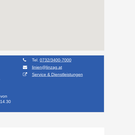
Tel.
0732/3400-7000
linien@linzag.at
Service & Dienstleistungen
r
 von
 14.30