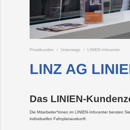
Vorteilswelt
Trauer
Strom
Fitness
Mobilität
&
Kurse
PLUS24
Photovoltaik
Projekte
E-
Grottenbahn
Abschied
Mobilität
Wärme
Pöstlingbergba
Online-
LINZ
Privatkunden
Unterwegs
LINIEN-Infocenter
Services
AG-
Kulturzeit
Wasser
LINZ AG LINIE
lität
Hausbau
Veranstaltungen
Das LINIEN-Kundenze
Online-
Services
Die Mitarbeiter*innen im LINIEN-Infocenter beraten Si
individuellen Fahrplanauskunft.