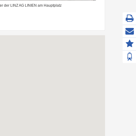
ter der LINZ AG LINIEN am Hauptplatz
Z
F