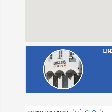
LIN
War diese Seite hilfreich?