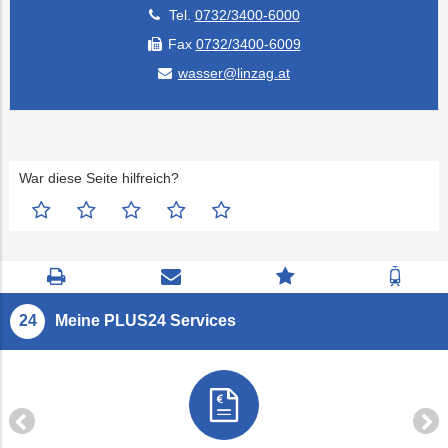
Tel.
0732/3400-6000
Fax
0732/3400-6009
wasser@linzag.at
War diese Seite hilfreich?
Seite
Kontaktseite
Zum
Zur
drucken
öffnen
Feedback
Fahrp
springen
Meine PLUS24 Services