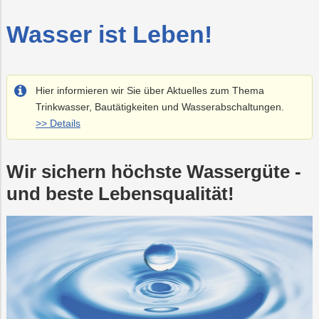
Recycling
Vorteilswelt
Strom
Trauer
Abfallberatung
Aktionen
Fitness
Mobilität
Wartung
&
&
Wasser ist Leben!
und
Förderungen
Kurse
Überprüfung
Photovoltaik
PLUS24
Abfallvermeidu
Energieberatun
Planauskunft
Projekte
der
Gasanlage
E-
Preise
Grottenbahn
Abschied
Hier informieren wir Sie über Aktuelles zum Thema
Mobilität
&
Tarife
Trinkwasser, Bautätigkeiten und Wasserabschaltungen.
Wärme
Pöstlingbergba
Online-
LINZ
>> Details
Services
AG-
Kulturzeit
Wasser
E-
Mobilität
Wir sichern höchste Wassergüte -
Hausbau
und beste Lebensqualität!
Veranstaltungen
Online-
Services