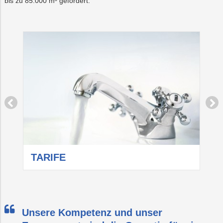
bis zu 85.000 m³ gefördert.
TARIFE
W
Unsere Kompetenz und unser