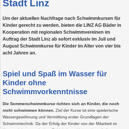
Stadt Linz
Vorteilswelt
Fitness
Trauer
Strom
Mobilität
&
Kurse
Um der aktuellen Nachfrage nach Schwimmkursen für
PLUS24
Photovoltaik
Projekte
Kinder gerecht zu werden, bieten die LINZ AG Bäder in
Kooperation mit regionalen Schwimmvereinen im
Grottenbahn
E-
Abschied
Mobilität
Auftrag der Stadt Linz ab sofort exklusiv im Juli und
August Schwimmkurse für Kinder im Alter von vier bis
Pöstlingbergbahn
Wärme
Kindergeburtsta
Online-
LINZ
Services
AG-
acht Jahren an.
Kulturzeit
Wasser
E-
Mobilität
Spiel und Spaß im Wasser für
Hausbau
Kinder ohne
Veranstaltungen
Schwimmvorkenntnisse
Online-
Die Sommerschwimmkurse richten sich an Kinder, die noch
Services
nicht schwimmen können.
Ziel der Kurse ist eine spielerische
Wassergewöhnung und Vermittlung erster Grundlagen der
Schwimmtechnik. Da der Erfolg der Kinder von der Mitarbeit im