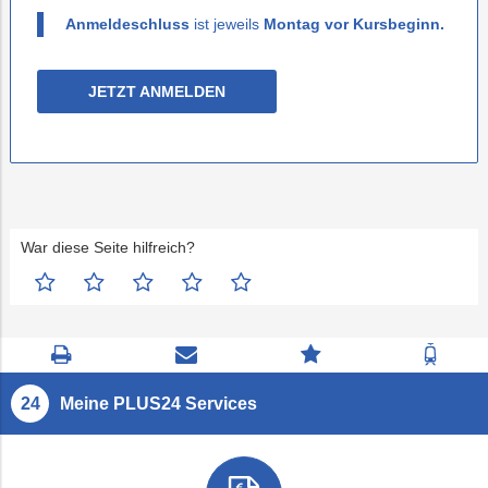
Anmeldeschluss
ist jeweils
Montag vor Kursbeginn.
JETZT ANMELDEN
War diese Seite hilfreich?
Seite
Kontaktseite
Zum
Zur
drucken
öffnen
Feedback
Fahrp
springen
Meine PLUS24 Services