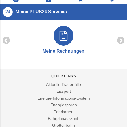
drucken
öffnen
Feedback
Fahrp
springen
Meine PLUS24 Services
Meine Rechnungen
QUICKLINKS
Aktuelle Trauerfälle
Eissport
Energie-Informations-System
Energiesparen
Fahrkarten
Fahrplanauskunft
Grottenbahn