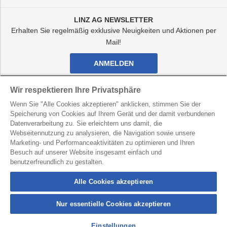
LINZ AG NEWSLETTER
Erhalten Sie regelmäßig exklusive Neuigkeiten und Aktionen per
Mail!
ANMELDEN
Facebook
Twitter
Youtube
Instagram
Wir respektieren Ihre Privatsphäre
Kanal
Kanal
Kanal
Kanal
Wenn Sie "Alle Cookies akzeptieren" anklicken, stimmen Sie der
von
von
von
von
LINZ
LINZ
LINZ
LINZ
Speicherung von Cookies auf Ihrem Gerät und der damit verbundenen
AG
AG
AG
AG
Datenverarbeitung zu. Sie erleichtern uns damit, die
LINZ AG für Energie, Telekommunikation, Verkehr und
Webseitennutzung zu analysieren, die Navigation sowie unsere
Kommunale Dienste
Marketing- und Performanceaktivitäten zu optimieren und Ihren
Besuch auf unserer Website insgesamt einfach und
Kontakt
Datenschutz
Hinweisgebersystem
benutzerfreundlich zu gestalten.
Barrierefreiheit
Impressum
Alle Cookies akzeptieren
Nur essentielle Cookies akzeptieren
connection
button
Einstellungen