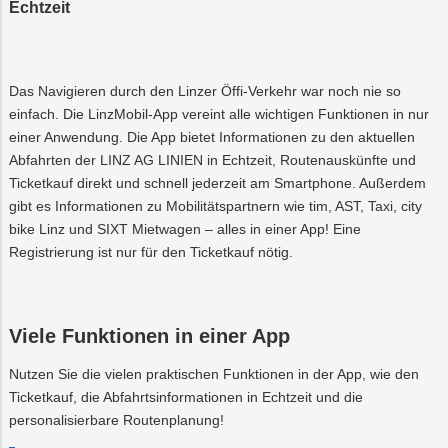
Vorteilswelt
Echtzeit
Trauer
Strom
Fitness
Mobilität
&
Kurse
PLUS24
Photovoltaik
Projekte
Das Navigieren durch den Linzer Öffi-Verkehr war noch nie so
einfach. Die LinzMobil-App vereint alle wichtigen Funktionen in nur
E-
Grottenbahn
Abschied
Mobilität
einer Anwendung. Die App bietet Informationen zu den aktuellen
Abfahrten der LINZ AG LINIEN in Echtzeit, Routenauskünfte und
Wärme
Pöstlingbergba
Online-
LINZ
Services
AG-
Ticketkauf direkt und schnell jederzeit am Smartphone. Außerdem
Kulturzeit
gibt es Informationen zu Mobilitätspartnern wie tim, AST, Taxi, city
Wasser
lität
bike Linz und SIXT Mietwagen – alles in einer App! Eine
Registrierung ist nur für den Ticketkauf nötig.
Hausbau
Veranstaltungen
Viele Funktionen in einer App
Online-
Services
Nutzen Sie die vielen praktischen Funktionen in der App, wie den
Ticketkauf, die Abfahrtsinformationen in Echtzeit und die
personalisierbare Routenplanung!