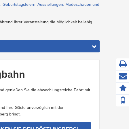
en, Geburtstagsfeiern, Ausstellungen, Modeschauen und
rend Ihrer Veranstaltung die Möglichkeit beliebig
rgbahn
und genießen Sie die abwechlungsreiche Fahrt mit
Z
F
nd Ihre Gäste unverzüglich mit der
berg bringt.
KEN SIE DEN PÖSTLINGBERG!