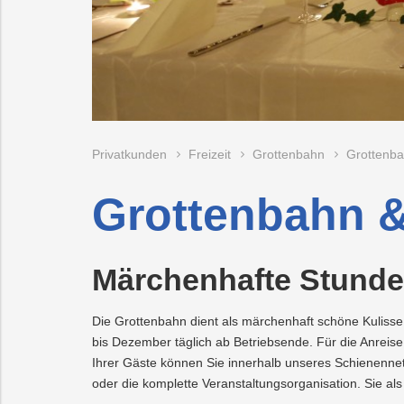
Vorteilswelt
Fitness
Trauer
Strom
Mobilität
&
Kurse
PLUS24
Photovoltaik
Projekte
Grottenbahn
E-
Abschied
Mobilität
Pöstlingbergbahn
Wärme
Kindergeburtsta
Online-
LINZ
Privatkunden
Freizeit
Grottenbahn
Grottenba
Services
AG-
Kulturzeit
Wasser
E-
Grottenbahn &
Mobilität
Hausbau
Märchenhafte Stunde
Veranstaltungen
Online-
Die Grottenbahn dient als märchenhaft schöne Kuliss
Services
bis Dezember täglich ab Betriebsende. Für die Anreis
Ihrer Gäste können Sie innerhalb unseres Schienenne
oder die komplette Veranstaltungsorganisation. Sie a