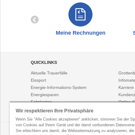
zug
Meine Rechnungen
QUICKLINKS
Aktuelle Trauerfälle
Grotten
Eissport
Infomate
Energie-Informations-System
Karriere
Energiesparen
Kundenz
Fahrkarten
Online-S
Fahrplanauskunft
Presse
Wir respektieren Ihre Privatsphäre
Wenn Sie "Alle Cookies akzeptieren" anklicken, stimmen Sie der S
von Cookies auf Ihrem Gerät und der damit verbundenen Datenverar
LINZ AG NEWSLETTER
Sie erleichtern uns damit, die Webseitennutzung zu analysieren, die