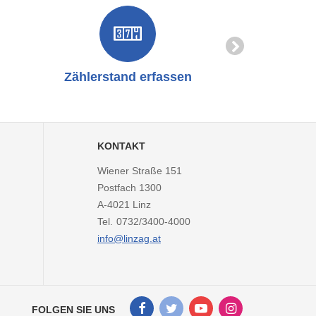
Zählerstand erfassen
Online-
KONTAKT
Wiener Straße 151
Postfach 1300
A-4021
Linz
Tel.
0732/3400-4000
info@linzag.at
Facebook
Twitter
Youtube
Instagram
FOLGEN SIE UNS
Kanal
Kanal
Kanal
Kanal