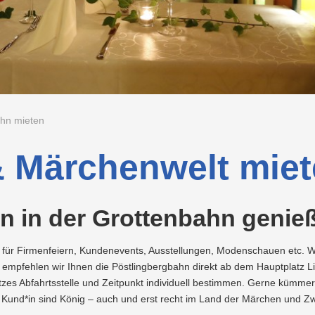
Recycling
Abfallberatung
Aktionen
Wärme/Kälte
Wasser
Lehrlingsausbildung
Neuland
Wartung
&
und
Förderungen
Überprüfung
Abfallvermeidung
Energieberatung
Planauskunft
Energieeffizienz
Nachhaltigkeit
Projekte
der
LINZ
Gasanlage
AG
Preise
Projekte
WASSER
&
LINZ
Tarife
AG
g
Versorgungssicherheit
Kraftwerke
hn mieten
 Märchenwelt mie
n in der Grottenbahn genie
e für Firmenfeiern, Kundenevents, Ausstellungen, Modenschauen etc. W
e empfehlen wir Ihnen die Pöstlingbergbahn direkt ab dem Hauptplatz L
tzes Abfahrtsstelle und Zeitpunkt individuell bestimmen. Gerne kümm
ls Kund*in sind König – auch und erst recht im Land der Märchen und Z