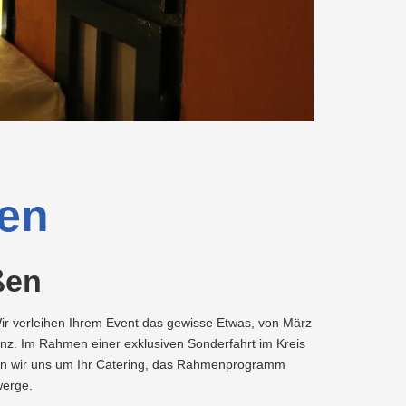
Förderungen
Beratung
für
SERVICE
Altstoffsammelzentren
Ansprechpersonen
Abfalltrennung
Ladetarife
Wohnbauträger
GmbH
&
Recycling
Waschkarte
Ansprechpersonen
Preise
&
MANAGEMENTSERVICE
Tarife
LINZ
GmbH
ten
ßen
ir verleihen Ihrem Event das gewisse Etwas, von März
inz. Im Rahmen einer exklusiven Sonderfahrt im Kreis
ern wir uns um Ihr Catering, das Rahmenprogramm
werge.