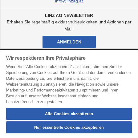
info@linzag.at
LINZ AG NEWSLETTER
Erhalten Sie regelmäßig exklusive Neuigkeiten und Aktionen per
Mail!
ANMELDEN
Facebook
Twitter
Youtube
Instagram
Wir respektieren Ihre Privatsphäre
Kanal
Kanal
Kanal
Kanal
Wenn Sie "Alle Cookies akzeptieren" anklicken, stimmen Sie der
von
von
von
von
LINZ
LINZ
LINZ
LINZ
Speicherung von Cookies auf Ihrem Gerät und der damit verbundenen
AG
AG
AG
AG
Datenverarbeitung zu. Sie erleichtern uns damit, die
LINZ AG für Energie, Telekommunikation, Verkehr und
Webseitennutzung zu analysieren, die Navigation sowie unsere
Kommunale Dienste
Marketing- und Performanceaktivitäten zu optimieren und Ihren
Besuch auf unserer Website insgesamt einfach und
Kontakt
Datenschutz
Hinweisgebersystem
benutzerfreundlich zu gestalten.
Barrierefreiheit
Impressum
Alle Cookies akzeptieren
Nur essentielle Cookies akzeptieren
connection
button