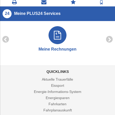
Seite
Kontaktseite
Zum
Zur
drucken
öffnen
Feedback
Fahrp
springen
Meine PLUS24 Services
Meine Rechnungen
QUICKLINKS
Aktuelle Trauerfälle
Eissport
Energie-Informations-System
Energiesparen
Fahrkarten
Fahrplanauskunft