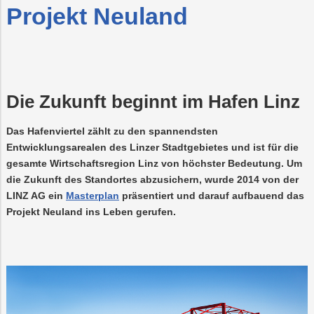
Projekt Neuland
Neuland
Trauer
Mobilität
Lehrlingsausbil
Projekte
Projekte
PLUS24
Nachhaltigkeit
LINZ
AG
Projekte
Abschied
WASSER
LINZ
Die Zukunft beginnt im Hafen Linz
AG
LINZ
Online-
Versorgungssich
Kraftwerke
AG-
Services
Das Hafenviertel zählt zu den spannendsten
Kulturzeit
Entwicklungsarealen des Linzer Stadtgebietes und ist für die
gesamte Wirtschaftsregion Linz von höchster Bedeutung. Um
die Zukunft des Standortes abzusichern, wurde 2014 von der
LINZ AG ein
Masterplan
präsentiert und darauf aufbauend das
Projekt Neuland ins Leben gerufen.