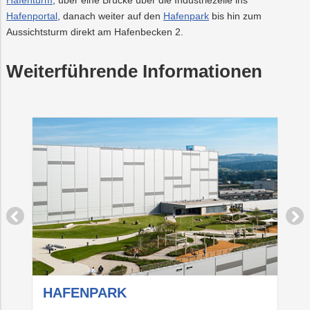
Hafenturm
, über eine Brücke über die Industriezeile ins
Hafenportal
, danach weiter auf den
Hafenpark
bis hin zum
Aussichtsturm direkt am Hafenbecken 2.
Weiterführende Informationen
HAFENPARK
P