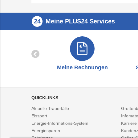
Meine PLUS24 Services
zug
Meine Rechnungen
QUICKLINKS
Aktuelle Trauerfälle
Grotten
Eissport
Infomate
Energie-Informations-System
Karriere
Energiesparen
Kundenz
Fahrkarten
Online-S