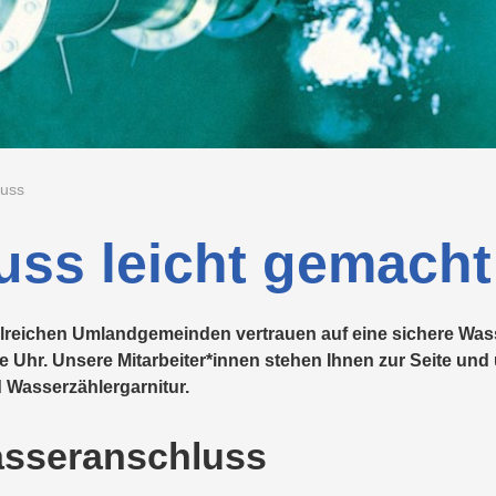
Altstoffsammelzentren
Wärme/Kälte
Wasser
Lehrlingsausbildung
Neuland
ng
g
Waschkarte
Energieeffizienz
Nachhaltigkeit
Projekte
LINZ
AG
Projekte
WASSER
LINZ
AG
hn
Kindergeburtstag
Versorgungssicherheit
Kraftwerke
uss
ss leicht gemacht
ahlreichen Umlandgemeinden vertrauen auf eine sichere 
 Uhr. Unsere Mitarbeiter*innen stehen Ihnen zur Seite und ü
 Wasserzählergarnitur.
asseranschluss