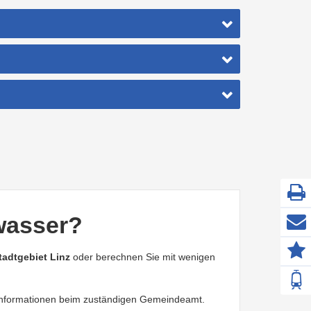
kwasser?
tadtgebiet Linz
oder berechnen Sie mit wenigen
Z
F
 Informationen beim zuständigen Gemeindeamt.