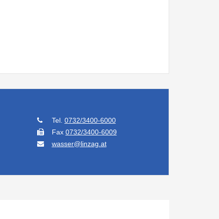
Tel.
0732/3400-6000
Fax
0732/3400-6009
wasser@linzag.at