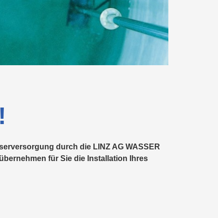
Förderungen
Beratung
für
SERVICE
Ansprechpersonen
Abfalltrennung
Ladetarife
Wohnbauträger
GmbH
&
Recycling
Ansprechpersonen
Preise
&
MANAGEMENTSERVICE
Tarife
LINZ
GmbH
!
Wasserversorgung durch die LINZ AG WASSER
bernehmen für Sie die Installation Ihres