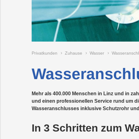
Recycling
Vorteilswelt
Strom
Trauer
Abfallberatung
Aktionen
Fitness
Mobilität
Wartung
&
&
und
Förderungen
Kurse
Überprüfung
Photovoltaik
PLUS24
Abfallvermeidu
Energieberatun
Planauskunft
Projekte
der
Gasanlage
E-
Preise
Grottenbahn
Abschied
Mobilität
&
Tarife
Wärme
Pöstlingbergba
Online-
LINZ
Privatkunden
Zuhause
Wasser
Wasseranschl
Services
AG-
Kulturzeit
Wasser
E-
Wasseranschlu
Mobilität
Hausbau
Mehr als 400.000 Menschen in Linz und in z
Veranstaltungen
und einen professionellen Service rund um die
Wasseranschlusses inklusive Schutzrohr und
Online-
Services
In 3 Schritten zum W