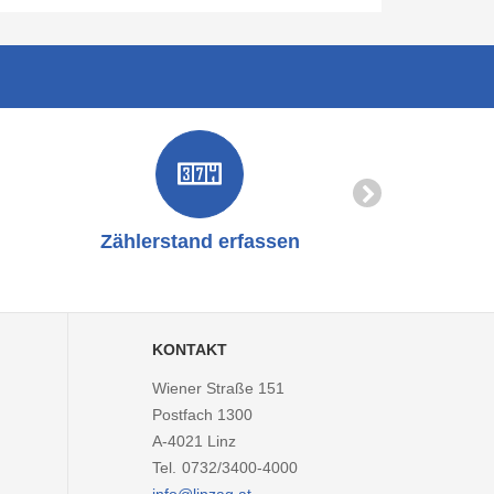
Zählerstand erfassen
Online-
KONTAKT
Wiener Straße 151
Postfach 1300
A-4021
Linz
Tel.
0732/3400-4000
info@linzag.at