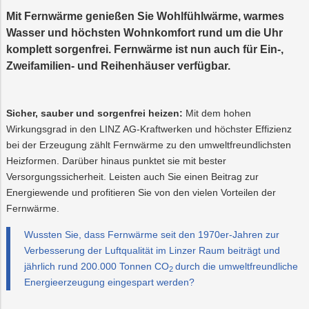
Recycling
Vorteilswelt
Strom
Trauer
Abfallberatung
Aktionen
Fitness
Mobilität
Mit Fernwärme genießen Sie Wohlfühlwärme, warmes
Wartung
&
&
und
Wasser und höchsten Wohnkomfort rund um die Uhr
Förderungen
Kurse
Überprüfung
Photovoltaik
PLUS24
Abfallvermeidu
Energieberatun
Planauskunft
Projekte
komplett sorgenfrei. Fernwärme ist nun auch für Ein-,
der
Gasanlage
Zweifamilien- und Reihenhäuser verfügbar.
E-
Preise
Grottenbahn
Abschied
Mobilität
&
Tarife
Wärme
Pöstlingbergba
Online-
LINZ
Sicher, sauber und sorgenfrei heizen:
Mit dem hohen
Services
AG-
Wirkungsgrad in den LINZ AG-Kraftwerken und höchster Effizienz
Kulturzeit
Wasser
E-
bei der Erzeugung zählt Fernwärme zu den umweltfreundlichsten
Mobilität
Heizformen. Darüber hinaus punktet sie mit bester
Versorgungssicherheit. Leisten auch Sie einen Beitrag zur
Hausbau
Energiewende und profitieren Sie von den vielen Vorteilen der
Fernwärme.
Veranstaltungen
Wussten Sie, dass Fernwärme seit den 1970er-Jahren zur
Online-
Verbesserung der Luftqualität im Linzer Raum beiträgt und
Services
jährlich rund 200.000 Tonnen CO
durch die umweltfreundliche
2
Energieerzeugung eingespart werden?