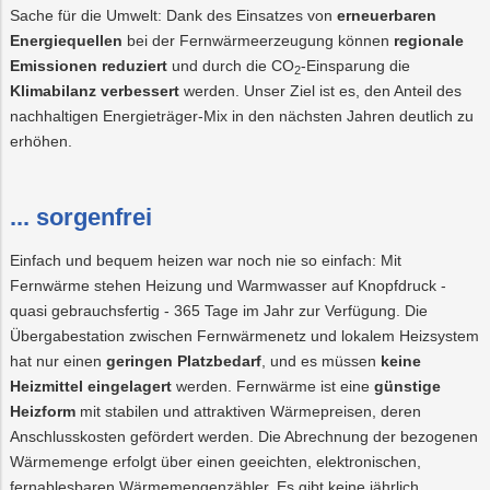
Sache für die Umwelt: Dank des Einsatzes von
erneuerbaren
Energiequellen
bei der Fernwärmeerzeugung können
regionale
Emissionen reduziert
und durch die CO
-Einsparung die
2
Klimabilanz verbessert
werden. Unser Ziel ist es, den Anteil des
nachhaltigen Energieträger-Mix in den nächsten Jahren deutlich zu
erhöhen.
... sorgenfrei
Einfach und bequem heizen war noch nie so einfach: Mit
Fernwärme stehen Heizung und Warmwasser auf Knopfdruck -
quasi gebrauchsfertig - 365 Tage im Jahr zur Verfügung. Die
Übergabestation zwischen Fernwärmenetz und lokalem Heizsystem
hat nur einen
geringen Platzbedarf
, und es müssen
keine
Heizmittel eingelagert
werden. Fernwärme ist eine
günstige
Heizform
mit stabilen und attraktiven Wärmepreisen, deren
Anschlusskosten gefördert werden. Die Abrechnung der bezogenen
Wärmemenge erfolgt über einen geeichten, elektronischen,
fernablesbaren Wärmemengenzähler. Es gibt keine jährlich