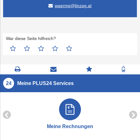
waerme@linzag.at
War diese Seite hilfreich?
Seite
Kontaktseite
Zum
Zur
drucken
öffnen
Feedback
Fahrp
springen
Meine PLUS24 Services
Meine Rechnungen