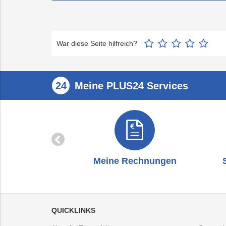
War diese Seite hilfreich?
Meine PLUS24 Services
zug
Meine Rechnungen
QUICKLINKS