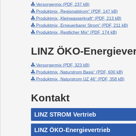
Recycling
Vorteilswelt
Versorgermix (PDF, 237 kB)
Strom
Aktionen
Trauer
Abfallberatung
Fitness
Mobilität
Wartung
&
&
Produktmix „Regionalstrom“ (PDF, 147 kB)
und
Förderungen
Kurse
Produktmix „Kleinwasserkraft“ (PDF, 213 kB)
Überprüfung
Energieberatung
Photovoltaik
PLUS24
Abfallvermeidu
Waschkarte
Planauskunft
Projekte
der
Produktmix „Erneuerbarer Strom“ (PDF, 211 kB)
Gasanlage
Produktmix „Restlicher Mix“ (PDF, 174 kB)
E-
Preise
Grottenbahn
Abschied
Mobilität
&
Tarife
LINZ ÖKO-Energiever
Wärme
Pöstlingbergba
Online-
LINZ
Services
AG-
Kulturzeit
Wasser
E-
Versorgermix (PDF, 323 kB)
Mobilität
Produktmix „Naturstrom Basis“ (PDF, 600 kB)
Hausbau
Produktmix „Naturstrom UZ 46“ (PDF, 358 kB)
Veranstaltungen
Kontakt
Online-
Services
LINZ STROM Vertrieb
LINZ ÖKO-Energievertrieb