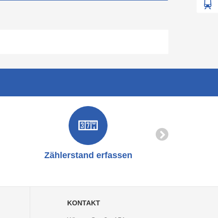
Z
F
Zählerstand erfassen
Online-
KONTAKT