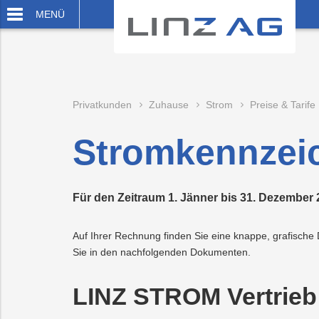
MENÜ
zum
zum
Inhalt
Footer
springen
springen
Privatkunden
Zuhause
Strom
Preise & Tarife
SER BUTTON SENDET DIE SUCHE AB.
Stromkennzei
Privatkunden
Für den Zeitraum 1. Jänner bis 31. Dezember
Zuhause
Abfall
Wättchen-
Einfamilienhaus
Fernwärme
Abfallbehälter-
Fahrplanauskunf
Schwimmen
Energie
Unternehmen
Auf Ihrer Rechnung finden Sie eine knappe, grafisch
Businesskunden
EnergieSparbu
Bestellung
Sie in den nachfolgenden Dokumenten.
Abwasser
Preise
Unterwegs
Service
Kanalanschluss
Wohnanlage
Tickets
Sauna
Bestattung
EIS-
Infrastruktur
Presse
Über
&
&
&
&
Verbrauchsübers
die
LINZ STROM Vertrieb
Tarife
Dienstleistunge
Tarife
Wellness
LINZ
Erdgas
Freizeit
Abfalltrennung
Energieberatun
Wasseranschlu
Eissport
Friedhöfe
LINZ
Logistik
Karriere
AG
&
AG