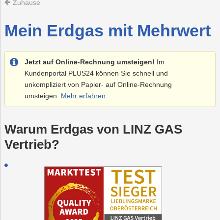
Zuhause
Recycling
Vorteilswelt
Strom
Trauer
Abfallberatung
Aktionen
Fitness
Mobilität
tung
&
&
Mein Erdgas mit Mehrwert
Förderungen
Kurse
rprüfung
Photovoltaik
PLUS24
Abfallvermeidu
Energieberatun
Planauskunft
Projekte
anlage
E-
Preise
Grottenbahn
Abschied
Jetzt auf Online-Rechnung umsteigen!
Im
Mobilität
&
Tarife
Kundenportal PLUS24 können Sie schnell und
Wärme
Pöstlingbergba
Online-
LINZ
unkompliziert von Papier- auf Online-Rechnung
Services
AG-
Kulturzeit
umsteigen.
Mehr erfahren
Wasser
E-
Mobilität
Hausbau
Warum Erdgas von LINZ GAS
Vertrieb?
Veranstaltungen
Online-
Services