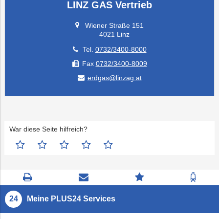
LINZ GAS Vertrieb
Wiener Straße 151
4021 Linz
Tel.
0732/3400-8000
Fax
0732/3400-8009
erdgas@linzag.at
War diese Seite hilfreich?
Seite
Kontaktseite
Zum
Zur
drucken
öffnen
Feedback
Fahrp
springen
Meine PLUS24 Services