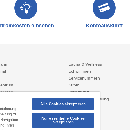
Stromkosten einsehen
Kontoauskunft
bahn
Sauna & Wellness
rial
Schwimmen
Servicenummern
entrum
Strom
ervices
Vorteilswelt
Zählerstanderfassung
Alle Cookies akzeptieren
peicherung
beitung zu.
Nur essentielle Cookies
 Navigation
ANMELDEN
akzeptieren
ionen per Mail!
nd Ihren