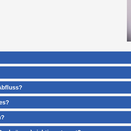
?
Abfluss?
es?
n?