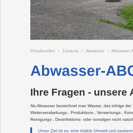
Recycling
Vorteilswelt
Strom
Trauer
Abfallberatung
Aktionen
Fitness
Mobilität
Wartung
&
&
und
Förderungen
Kurse
Überprüfung
Photovoltaik
PLUS24
Abfallvermeidu
Energieberatun
Planauskunft
Projekte
der
Gasanlage
E-
Preise
Grottenbahn
Abschied
Mobilität
&
Tarife
Wärme
Pöstlingbergba
Online-
LINZ
Privatkunden
Zuhause
Abwasser
Abwasser-
Services
AG-
Kulturzeit
Wasser
E-
Abwasser-AB
Mobilität
Hausbau
Ihre Fragen - unsere
Veranstaltungen
Online-
Als Abwasser bezeichnet man Wasser, das infolge der 
Services
Weiterverabeitungs-, Produktions-, Verwertungs-, Kons
Reinigungs-, Desinfektions- oder sonstigen nicht natü
Unser Ziel ist es, eine intakte Umwelt und saube