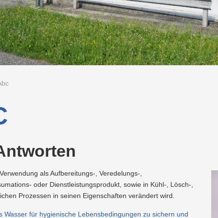
Altstoffsammelzentren
Wärme/Kälte
Wasser
Lehrlingsausbildung
Neuland
ng
g
Waschkarte
Energieeffizienz
Nachhaltigkeit
Projekte
LINZ
AG
Projekte
WASSER
LINZ
AG
hn
Kindergeburtstag
Versorgungssicherheit
Kraftwerke
Abc
C
 Antworten
Verwendung als Aufbereitungs-, Veredelungs-,
umations- oder Dienstleistungsprodukt, sowie in Kühl-, Lösch-,
rlichen Prozessen in seinen Eigenschaften verändert wird.
res Wasser für hygienische Lebensbedingungen zu sichern und