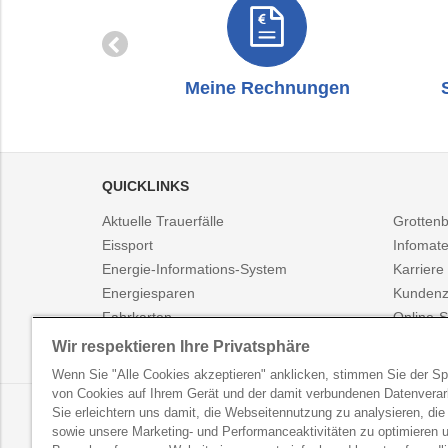
zug
Meine Rechnungen
QUICKLINKS
Aktuelle Trauerfälle
Grotten
Eissport
Infomate
Energie-Informations-System
Karriere
Energiesparen
Kundenz
Fahrkarten
Online-S
Fahrplanauskunft
Presse
Wir respektieren Ihre Privatsphäre
Wenn Sie "Alle Cookies akzeptieren" anklicken, stimmen Sie der S
von Cookies auf Ihrem Gerät und der damit verbundenen Datenverar
LINZ AG NEWSLETTER
Sie erleichtern uns damit, die Webseitennutzung zu analysieren, die
Erhalten Sie regelmäßig exklusive Neuigkeiten und Akt
sowie unsere Marketing- und Performanceaktivitäten zu optimieren u