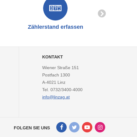
Zählerstand erfassen
Online-
KONTAKT
Wiener Straße 151
Postfach 1300
A-4021
Linz
Tel.
0732/3400-4000
info@linzag.at
Facebook
Twitter
Youtube
Instagram
FOLGEN SIE UNS
Kanal
Kanal
Kanal
Kanal
von
von
von
von