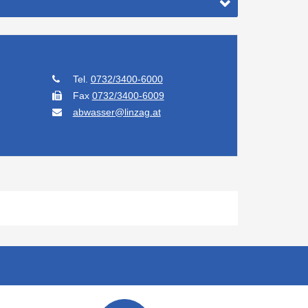
Tel.
0732/3400-6000
Fax
0732/3400-6009
abwasser@linzag.at