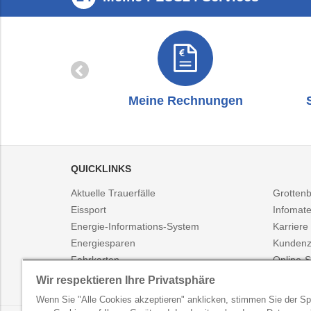
zug
Meine Rechnungen
QUICKLINKS
Aktuelle Trauerfälle
Grotten
Eissport
Infomate
Energie-Informations-System
Karriere
Energiesparen
Kundenz
Fahrkarten
Online-S
Fahrplanauskunft
Presse
Wir respektieren Ihre Privatsphäre
Wenn Sie "Alle Cookies akzeptieren" anklicken, stimmen Sie der S