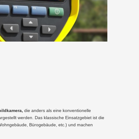
Recycling
SERVICE
Abfallberatung
Aktionen
GmbH
Wartung
&
und
Förderungen
Überprüfung
Abfallvermeidung
Energieberatung
Planauskunft
Altstoffsammelzentren
der
MANAGEMENTSERVICE
Gasanlage
LINZ
Preise
GmbH
&
Tarife
Kindergeburtstag
ildkamera,
die anders als eine konventionelle
gestellt werden. Das klassische Einsatzgebiet ist die
(Wohngebäude, Bürogebäude, etc.) und machen