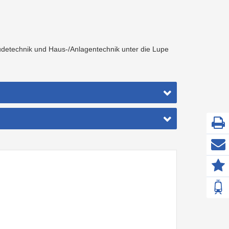
detechnik und Haus-/Anlagentechnik unter die Lupe
Z
F