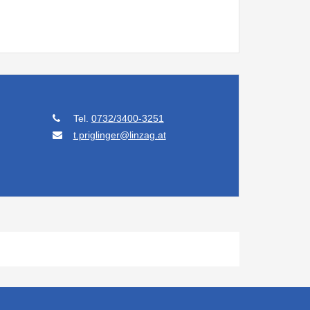
Tel.
0732/3400-3251
t.priglinger@linzag.at