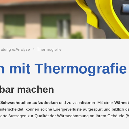
Vorteilswelt
Beratung
für
nen
Strom
Fitness
Abfalltrennung
Ladetarife
Lehrlingsausbildung
Neuland
Wohnbauträger
&
&
Kurse
Recycling
nen
Photovoltaik
Preise
Nachhaltigkeit
Projekte
&
LINZ
Tarife
AG
E-
Grottenbahn
Projekte
WASSER
Mobilität
LINZ
AG
Wärme
Pöstlingbergbahn
Versorgungssicherheit
Kraftwerke
ratung & Analyse
Thermografie
Wasser
E-
n mit Thermografie
Mobilität
Hausbau
tbar machen
Veranstaltungen
Online-
 Schwachstellen aufzudecken
und zu visualisieren. Mit einer
Wärmeb
Services
terscheidet, können solche Energieverluste aufgespürt und bildlich dar
ndierte Aussagen zur Qualität der Wärmedämmung an Ihrem Gebäude 