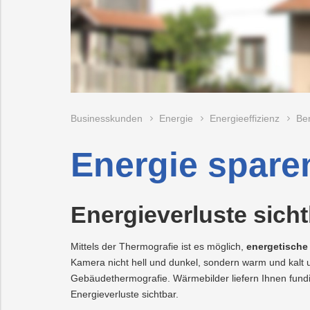
Förderungen
Wärme/Kälte
Mobilität
Trauer
Ansprechperso
Wasser
Energieeffizienz
PLUS24
Ansprechperso
Projekte
Abschied
Online-
LINZ
Businesskunden
Energie
Energieeffizienz
Be
Services
AG-
Kulturzeit
Energie spare
Energieverluste sich
Mittels der Thermografie ist es möglich,
energetische
Kamera nicht hell und dunkel, sondern warm und kalt un
Gebäudethermografie. Wärmebilder liefern Ihnen fu
Energieverluste sichtbar.