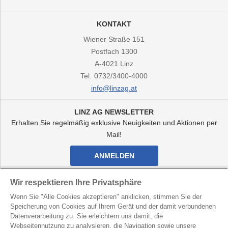
KONTAKT
Wiener Straße 151
Postfach 1300
A-4021
Linz
Tel.
0732/3400-4000
info@linzag.at
LINZ AG NEWSLETTER
Erhalten Sie regelmäßig exklusive Neuigkeiten und Aktionen per
Mail!
ANMELDEN
Facebook
Twitter
Youtube
Instagram
Wir respektieren Ihre Privatsphäre
Kanal
Kanal
Kanal
Kanal
Wenn Sie "Alle Cookies akzeptieren" anklicken, stimmen Sie der
von
von
von
von
LINZ
LINZ
LINZ
LINZ
Speicherung von Cookies auf Ihrem Gerät und der damit verbundenen
AG
AG
AG
AG
Datenverarbeitung zu. Sie erleichtern uns damit, die
LINZ AG für Energie, Telekommunikation, Verkehr und
Webseitennutzung zu analysieren, die Navigation sowie unsere