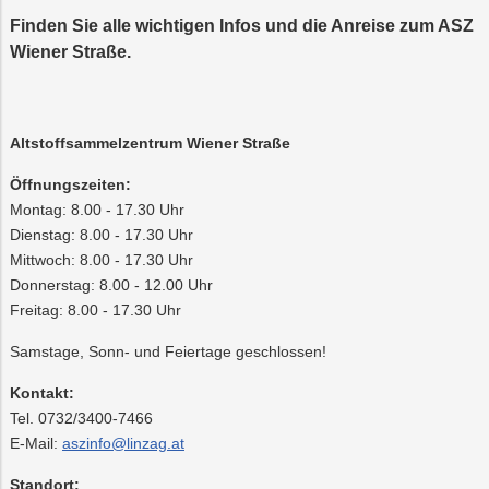
Beratung
Abfalltrennung
Wasser
Mobilität
Trauer
Wärme/Kälte
Finden Sie alle wichtigen Infos und die Anreise zum ASZ
&
Wiener Straße.
Recycling
Altstoffsammelzentren
Preise
PLUS24
Energieeffizienz
Projekte
&
Tarife
Abschied
Altstoffsammelzentrum Wiener Straße
Online-
LINZ
Öffnungszeiten:
Services
AG-
Montag: 8.00 - 17.30 Uhr
Kulturzeit
Dienstag: 8.00 - 17.30 Uhr
Mittwoch: 8.00 - 17.30 Uhr
Donnerstag: 8.00 - 12.00 Uhr
Freitag: 8.00 - 17.30 Uhr
Samstage, Sonn- und Feiertage geschlossen!
Kontakt:
Tel. 0732/3400-7466
E-Mail:
aszinfo@linzag.at
Standort: