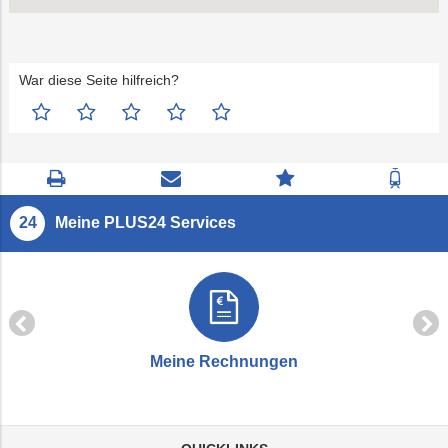
War diese Seite hilfreich?
Seite
Kontaktseite
Zum
Zur
drucken
öffnen
Feedback
Fahrp
springen
Meine PLUS24 Services
Meine Rechnungen