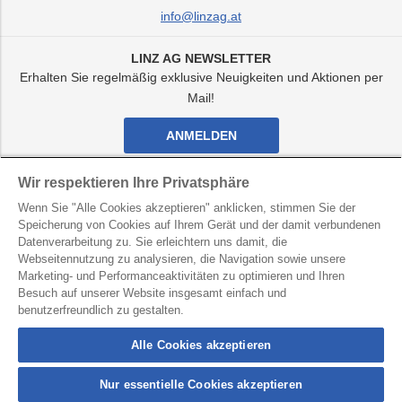
info@linzag.at
LINZ AG NEWSLETTER
Erhalten Sie regelmäßig exklusive Neuigkeiten und Aktionen per
Mail!
ANMELDEN
Facebook
Twitter
Youtube
Instagram
Wir respektieren Ihre Privatsphäre
Kanal
Kanal
Kanal
Kanal
Wenn Sie "Alle Cookies akzeptieren" anklicken, stimmen Sie der
von
von
von
von
LINZ
LINZ
LINZ
LINZ
Speicherung von Cookies auf Ihrem Gerät und der damit verbundenen
AG
AG
AG
AG
Datenverarbeitung zu. Sie erleichtern uns damit, die
LINZ AG für Energie, Telekommunikation, Verkehr und
Webseitennutzung zu analysieren, die Navigation sowie unsere
Kommunale Dienste
Marketing- und Performanceaktivitäten zu optimieren und Ihren
Besuch auf unserer Website insgesamt einfach und
Kontakt
Datenschutz
Hinweisgebersystem
benutzerfreundlich zu gestalten.
Barrierefreiheit
Impressum
Alle Cookies akzeptieren
Nur essentielle Cookies akzeptieren
connection
button