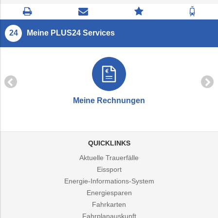
Seite
Kontaktseite
Zum
Zur
drucken
öffnen
Feedback
Fahrp
springen
Meine PLUS24 Services
Meine Rechnungen
QUICKLINKS
Aktuelle Trauerfälle
Eissport
Energie-Informations-System
Energiesparen
Fahrkarten
Fahrplanauskunft