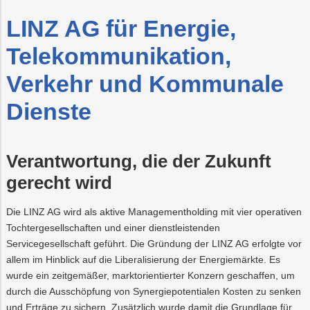
Trauer
Mobilität
Lehrlingsausbil
Neuland
LINZ AG für Energie,
jekte
PLUS24
Nachhaltigkeit
Projekte
Telekommunikation,
LINZ
AG
Verkehr und Kommunale
Abschied
Projekte
WASSER
LINZ
AG
Dienste
Z
Online-
Versorgungssich
Kraftwerke
Services
urzeit
Verantwortung, die der Zukunft
gerecht wird
Die LINZ AG wird als aktive Managementholding mit vier operativen
Tochtergesellschaften und einer dienstleistenden
Servicegesellschaft geführt. Die Gründung der LINZ AG erfolgte vor
allem im Hinblick auf die Liberalisierung der Energiemärkte. Es
wurde ein zeitgemäßer, marktorientierter Konzern geschaffen, um
durch die Ausschöpfung von Synergiepotentialen Kosten zu senken
und Erträge zu sichern. Zusätzlich wurde damit die Grundlage für