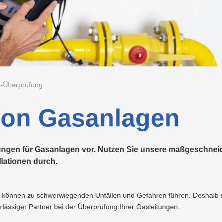
Vorteilswelt
Beratung
für
nen
Strom
Fitness
Abfalltrennung
Ladetarife
Lehrlingsausbildung
Neuland
Wohnbauträger
&
&
Kurse
Recycling
Photovoltaik
Preise
Nachhaltigkeit
Projekte
&
LINZ
Tarife
AG
E-
Grottenbahn
Projekte
WASSER
Mobilität
LINZ
AG
Wärme
Pöstlingbergbahn
Versorgungssicherheit
Kraftwerke
-Überprüfung
Wasser
E-
von Gasanlagen
Mobilität
Hausbau
ngen für Gasanlagen vor. Nutzen Sie unsere maßgeschneider
Veranstaltungen
lationen durch.
Online-
Services
 können zu schwerwiegenden Unfällen und Gefahren führen. Deshalb 
ssiger Partner bei der Überprüfung Ihrer Gasleitungen.