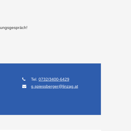
atungsgespräch!
Tel.
0732/3400-6429
g.spiessberger@linzag.at