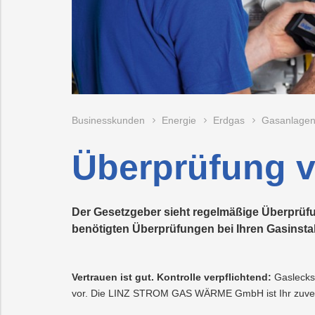
Förderungen
Wärme/Kälte
Mobilität
Trauer
Ansprechperso
Wasser
prechpersonen
Energieeffizienz
PLUS24
Projekte
Abschied
Online-
LINZ
Businesskunden
Energie
Erdgas
Gasanlagen
Services
AG-
Kulturzeit
Überprüfung 
Der Gesetzgeber sieht regelmäßige Überprüfu
benötigten Überprüfungen bei Ihren Gasinstal
Vertrauen ist gut. Kontrolle verpflichtend:
Gaslecks
vor. Die LINZ STROM GAS WÄRME GmbH ist Ihr zuverlä