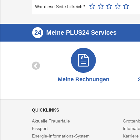
War diese Seite hilfreich?
Meine PLUS24 Services
zug
Meine Rechnungen
QUICKLINKS
Aktuelle Trauerfälle
Grotten
Eissport
Infomate
Energie-Informations-System
Karriere