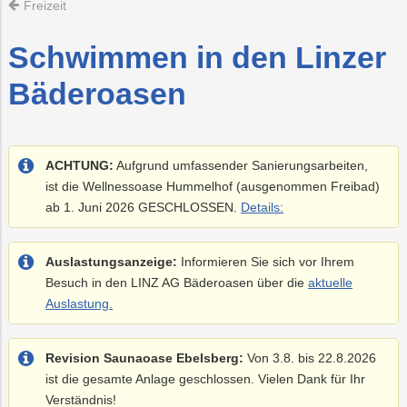
Vorteilswelt
Freizeit
Fitness
Trauer
Strom
Mobilität
&
Schwimmen in den Linzer
Kurse
PLUS24
Photovoltaik
Projekte
Bäderoasen
Grottenbahn
E-
Abschied
Mobilität
Pöstlingbergbahn
Wärme
Kindergeburtsta
Online-
LINZ
Services
AG-
ACHTUNG:
Aufgrund umfassender Sanierungsarbeiten,
Kulturzeit
ist die Wellnessoase Hummelhof (ausgenommen Freibad)
Wasser
E-
Mobilität
ab 1. Juni 2026 GESCHLOSSEN.
Details:
Hausbau
Auslastungsanzeige:
Informieren Sie sich vor Ihrem
Veranstaltungen
Besuch in den LINZ AG Bäderoasen über die
aktuelle
Auslastung.
Online-
Services
Revision Saunaoase Ebelsberg:
Von 3.8. bis 22.8.2026
ist die gesamte Anlage geschlossen. Vielen Dank für Ihr
Verständnis!