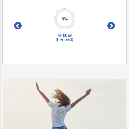
0%
ad)
Parkbad
(Freibad)