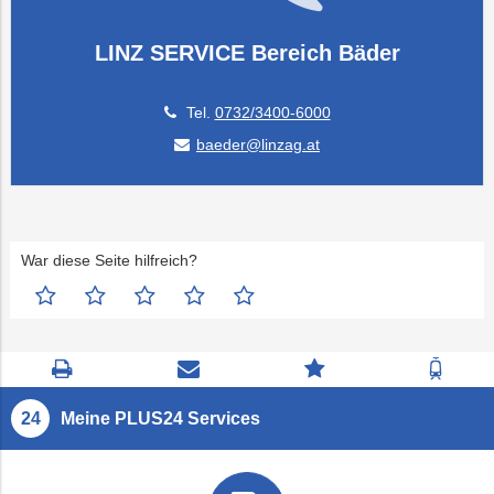
LINZ SERVICE Bereich Bäder
Tel.
0732/3400-6000
baeder@linzag.at
War diese Seite hilfreich?
Seite
Kontaktseite
Zum
Zur
drucken
öffnen
Feedback
Fahrp
springen
Meine PLUS24 Services