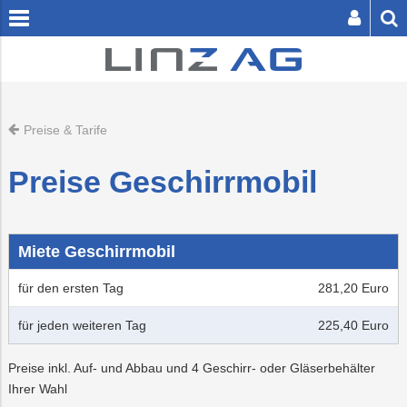
[
zum
zum
Inhalt
Footer
springen
springen
Preise & Tarife
SER BUTTON SENDET DIE SUCHE AB.
Preise Geschirrmobil
Miete Geschirrmobil
Privatkunden
für den ersten Tag
281,20 Euro
Zuhause
Abfall
Containerservic
Einfamilienhaus
Fernwärme
Abfallbehälter-
Fahrplanauskunf
Schwimmen
Energie
Unternehmen
Businesskunden
Bestellung
für jeden weiteren Tag
225,40 Euro
Service
Abwasser
Unterwegs
Kanalanschluss
Preise
Wohnanlage
Tickets
Sauna
Bestattung
EIS-
Infrastruktur
Presse
Über
&
&
&
&
Verbrauchsübers
die
Preise inkl. Auf- und Abbau und 4 Geschirr- oder Gläserbehälter
Dienstleistungen
Tarife
Tarife
Wellness
LINZ
Abfalltrennung
Erdgas
Freizeit
Energieberatun
Wasseranschlu
Eissport
Friedhöfe
LINZ
Logistik
Karriere
Ihrer Wahl
AG
&
AG