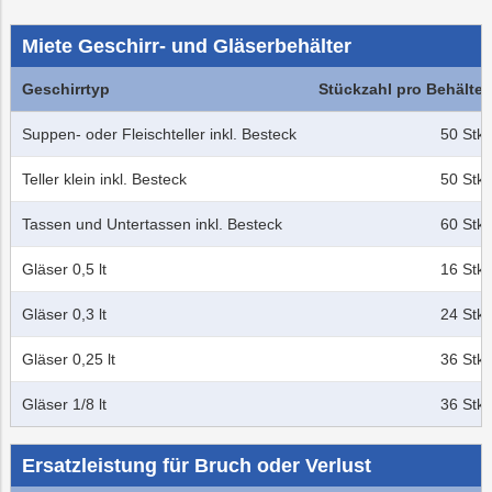
Recycling
Vorteilswelt
Abfallberatung
Strom
Trauer
Altstoffsammelz
Aktionen
Fitness
Mobilität
Wartung
&
&
Miete Geschirr- und Gläserbehälter
und
Förderungen
Kurse
Überprüfung
Abfallvermeidung
Photovoltaik
PLUS24
Energieberatun
Planauskunft
Projekte
der
Geschirrtyp
Stückzahl pro Behälter
Gasanlage
Preise
E-
Grottenbahn
Abschied
Suppen- oder Fleischteller inkl. Besteck
50 Stk.
&
Mobilität
Tarife
Wärme
Pöstlingbergba
Online-
LINZ
Teller klein inkl. Besteck
50 Stk.
Services
AG-
Kulturzeit
Tassen und Untertassen inkl. Besteck
60 Stk.
Wasser
E-
Mobilität
Gläser 0,5 lt
16 Stk.
Hausbau
Gläser 0,3 lt
24 Stk.
Veranstaltungen
Gläser 0,25 lt
36 Stk.
Online-
Services
Gläser 1/8 lt
36 Stk.
Ersatzleistung für Bruch oder Verlust