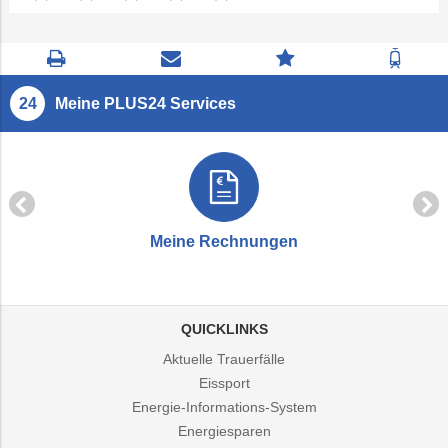
Seite
Kontaktseite
Zum
Zur
drucken
öffnen
Feedback
Fahrp
springen
Meine PLUS24 Services
Meine Rechnungen
QUICKLINKS
Aktuelle Trauerfälle
Eissport
Energie-Informations-System
Energiesparen