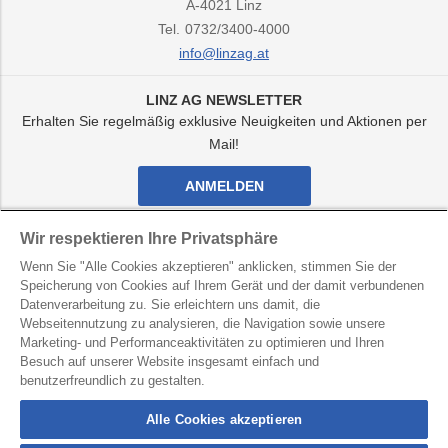
A-4021
Linz
Tel.
0732/3400-4000
info@linzag.at
LINZ AG NEWSLETTER
Erhalten Sie regelmäßig exklusive Neuigkeiten und Aktionen per
Mail!
ANMELDEN
Facebook
Twitter
Youtube
Instagram
Wir respektieren Ihre Privatsphäre
Kanal
Kanal
Kanal
Kanal
Wenn Sie "Alle Cookies akzeptieren" anklicken, stimmen Sie der
von
von
von
von
Speicherung von Cookies auf Ihrem Gerät und der damit verbundenen
LINZ
LINZ
LINZ
LINZ
AG
AG
AG
AG
Datenverarbeitung zu. Sie erleichtern uns damit, die
LINZ AG für Energie, Telekommunikation, Verkehr und
Webseitennutzung zu analysieren, die Navigation sowie unsere
Kommunale Dienste
Marketing- und Performanceaktivitäten zu optimieren und Ihren
Besuch auf unserer Website insgesamt einfach und
Kontakt
Datenschutz
Hinweisgebersystem
benutzerfreundlich zu gestalten.
Barrierefreiheit
Impressum
Alle Cookies akzeptieren