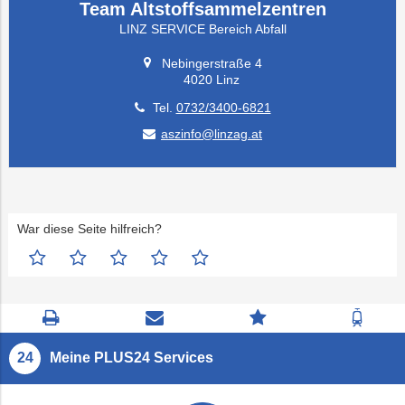
Team Altstoffsammelzentren
LINZ SERVICE Bereich Abfall
Nebingerstraße 4
4020 Linz
Tel.
0732/3400-6821
aszinfo@linzag.at
War diese Seite hilfreich?
Seite
Kontaktseite
Zum
Zur
drucken
öffnen
Feedback
Fahrp
springen
Meine PLUS24 Services