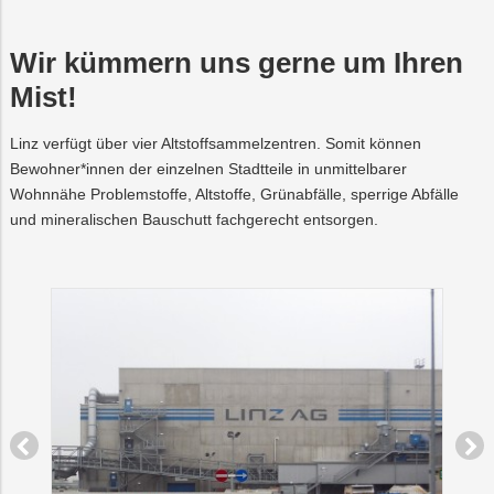
Recycling
Vorteilswelt
Altstoffsammelzentren
Abfallberatung
Strom
Trauer
Aktionen
Fitness
Mobilität
Wartung
&
&
und
Wir kümmern uns gerne um Ihren
Förderungen
Kurse
Überprüfung
Abfallvermeidung
Photovoltaik
PLUS24
Energieberatun
Planauskunft
Projekte
der
Mist!
Gasanlage
Preise
E-
Grottenbahn
Abschied
Linz verfügt über vier Altstoffsammelzentren. Somit können
&
Mobilität
Tarife
Bewohner*innen der einzelnen Stadtteile in unmittelbarer
Wärme
Pöstlingbergba
Online-
LINZ
Wohnnähe Problemstoffe, Altstoffe, Grünabfälle, sperrige Abfälle
Services
AG-
Kulturzeit
und mineralischen Bauschutt fachgerecht entsorgen.
Wasser
E-
Mobilität
Hausbau
Veranstaltungen
Online-
Services