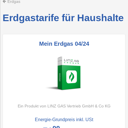
Erdgas
Recycling
Vorteilswelt
Strom
Trauer
Abfallberatung
Aktionen
Fitness
Mobilität
tung
&
&
Erdgastarife für Haushalte
Förderungen
Kurse
rprüfung
Photovoltaik
PLUS24
Abfallvermeidu
Energieberatun
Planauskunft
Projekte
anlage
E-
Preise
Grottenbahn
Abschied
Mobilität
&
Tarife
Mein Erdgas 04/24
Wärme
Pöstlingbergba
Online-
LINZ
Services
AG-
Kulturzeit
Wasser
E-
Mobilität
Hausbau
Veranstaltungen
Online-
Services
Ein Produkt von LINZ GAS Vertrieb GmbH & Co KG
Energie-Grundpreis inkl. USt