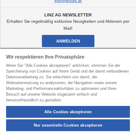
info@linzag.at
LINZ AG NEWSLETTER
Erhalten Sie regelmäßig exklusive Neuigkeiten und Aktionen per
Mail!
ANMELDEN
Facebook
Twitter
Youtube
Instagram
Wir respektieren Ihre Privatsphäre
Kanal
Kanal
Kanal
Kanal
Wenn Sie "Alle Cookies akzeptieren" anklicken, stimmen Sie der
von
von
von
von
Speicherung von Cookies auf Ihrem Gerät und der damit verbundenen
LINZ
LINZ
LINZ
LINZ
AG
AG
AG
AG
Datenverarbeitung zu. Sie erleichtern uns damit, die
LINZ AG für Energie, Telekommunikation, Verkehr und
Webseitennutzung zu analysieren, die Navigation sowie unsere
Kommunale Dienste
Marketing- und Performanceaktivitäten zu optimieren und Ihren
Besuch auf unserer Website insgesamt einfach und
Kontakt
Datenschutz
Hinweisgebersystem
benutzerfreundlich zu gestalten.
Barrierefreiheit
Impressum
Alle Cookies akzeptieren
Nur essentielle Cookies akzeptieren
connection
button