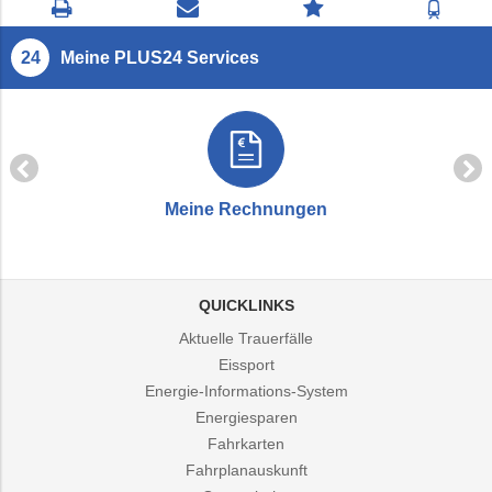
Seite
Kontaktseite
Zum
Zur
drucken
öffnen
Feedback
Fahrp
springen
Meine PLUS24 Services
Meine Rechnungen
QUICKLINKS
Aktuelle Trauerfälle
Eissport
Energie-Informations-System
Energiesparen
Fahrkarten
Fahrplanauskunft