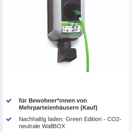
Vorteilswelt
Trauer
Strom
Fitness
Mobilität
&
Kurse
PLUS24
Photovoltaik
Projekte
E-
Grottenbahn
Abschied
Mobilität
Wärme
Pöstlingbergba
Online-
LINZ
Services
AG-
Kulturzeit
E-
Wasser
Mobilität
Hausbau
Veranstaltungen
für Bewohner*innen von
Online-
Mehrparteienhäusern (Kauf)
Services
Nachhaltig laden: Green Edition - CO2-
neutrale WallBOX