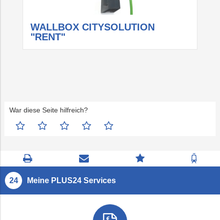
WALLBOX CITYSOLUTION
"RENT"
W
War diese Seite hilfreich?
Seite
Kontaktseite
Zum
Zur
drucken
öffnen
Feedback
Fahrp
springen
Meine PLUS24 Services