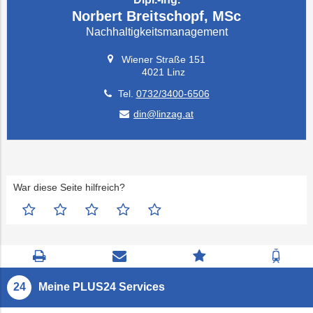
Norbert Breitschopf, MSc
Nachhaltigkeitsmanagement
Wiener Straße 151
4021 Linz
Tel.
0732/3400-6506
din@linzag.at
War diese Seite hilfreich?
Seite
Kontaktseite
Zum
Zur
drucken
öffnen
Feedback
Fahrp
springen
Meine PLUS24 Services