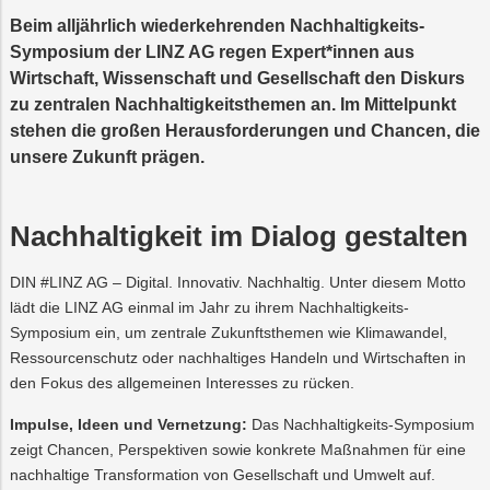
SERVICE
Trauer
Mobilität
Lehrlingsausbil
Neuland
GmbH
Beim alljährlich wiederkehrenden Nachhaltigkeits-
Symposium der LINZ AG regen Expert*innen aus
Nachhaltigkeit
Projekte
PLUS24
Projekte
Wirtschaft, Wissenschaft und Gesellschaft den Diskurs
LINZ
MANAGEMENT
zu zentralen Nachhaltigkeitsthemen an. Im Mittelpunkt
AG
LINZ
Abschied
Projekte
WASSER
stehen die großen Herausforderungen und Chancen, die
GmbH
LINZ
unsere Zukunft prägen.
AG
Versorgungssicherheit
LINZ
Online-
Kraftwerke
AG-
Services
Kulturzeit
Nachhaltigkeit im Dialog gestalten
DIN #LINZ AG – Digital. Innovativ. Nachhaltig. Unter diesem Motto
lädt die LINZ AG einmal im Jahr zu ihrem Nachhaltigkeits-
Symposium ein, um zentrale Zukunftsthemen wie Klimawandel,
Ressourcenschutz oder nachhaltiges Handeln und Wirtschaften in
den Fokus des allgemeinen Interesses zu rücken.
Impulse, Ideen und Vernetzung:
Das Nachhaltigkeits-Symposium
zeigt Chancen, Perspektiven sowie konkrete Maßnahmen für eine
nachhaltige Transformation von Gesellschaft und Umwelt auf.