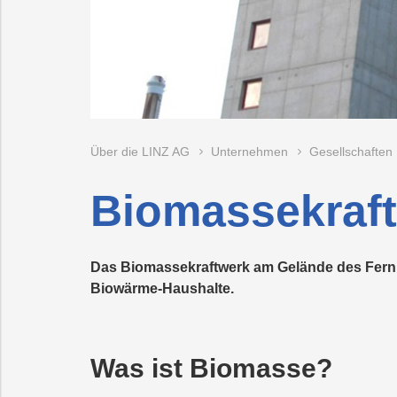
SERVICE
Trauer
Mobilität
Lehrlingsausbil
Neuland
GmbH
Nachhaltigkeit
Projekte
PLUS24
Projekte
LINZ
MANAGEMENTSERVICE
AG
LINZ
Abschied
Projekte
WASSER
GmbH
LINZ
AG
Versorgungssicherheit
LINZ
Online-
Kraftwerke
Über die LINZ AG
Unternehmen
Gesellschaften
AG-
Services
Kulturzeit
Biomassekraf
Das Biomassekraftwerk am Gelände des Fernhe
Biowärme-Haushalte.
Was ist Biomasse?