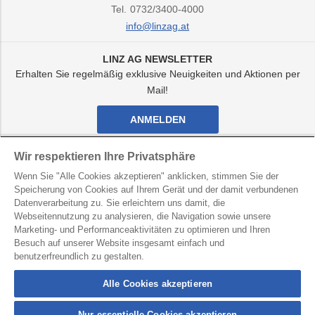
Tel.
0732/3400-4000
info@linzag.at
LINZ AG NEWSLETTER
Erhalten Sie regelmäßig exklusive Neuigkeiten und Aktionen per
Mail!
ANMELDEN
Facebook
Twitter
Youtube
Instagram
Wir respektieren Ihre Privatsphäre
Kanal
Kanal
Kanal
Kanal
Wenn Sie "Alle Cookies akzeptieren" anklicken, stimmen Sie der
von
von
von
von
LINZ
LINZ
LINZ
LINZ
Speicherung von Cookies auf Ihrem Gerät und der damit verbundenen
AG
AG
AG
AG
Datenverarbeitung zu. Sie erleichtern uns damit, die
LINZ AG für Energie, Telekommunikation, Verkehr und
Webseitennutzung zu analysieren, die Navigation sowie unsere
Kommunale Dienste
Marketing- und Performanceaktivitäten zu optimieren und Ihren
Besuch auf unserer Website insgesamt einfach und
Kontakt
Datenschutz
Hinweisgebersystem
benutzerfreundlich zu gestalten.
Barrierefreiheit
Impressum
Alle Cookies akzeptieren
Nur essentielle Cookies akzeptieren
connection