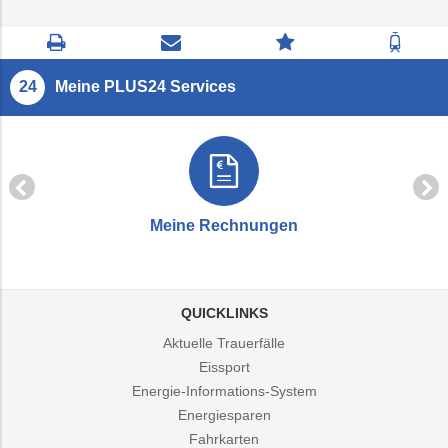
Seite
Kontaktseite
Zum
Zur
drucken
öffnen
Feedback
Fahrp
springen
Meine PLUS24 Services
Meine Rechnungen
QUICKLINKS
Aktuelle Trauerfälle
Eissport
Energie-Informations-System
Energiesparen
Fahrkarten