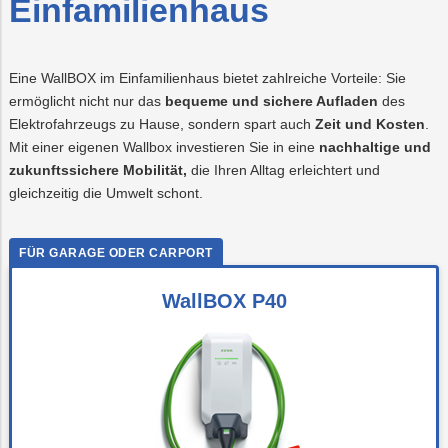
Einfamilienhaus
Recycling
Vorteilswelt
Strom
Trauer
Abfallberatung
Aktionen
Fitness
Mobilität
Wartung
&
&
und
Förderungen
Kurse
Überprüfung
Photovoltaik
PLUS24
Abfallvermeidu
Energieberatun
Planauskunft
Projekte
der
Eine WallBOX im Einfamilienhaus bietet zahlreiche Vorteile: Sie
Gasanlage
ermöglicht nicht nur das
bequeme und sichere Aufladen
des
E-
Preise
Grottenbahn
Abschied
Elektrofahrzeugs zu Hause, sondern spart auch
Zeit und Kosten
.
Mobilität
&
Mit einer eigenen Wallbox investieren Sie in eine
nachhaltige und
Tarife
Wärme
Pöstlingbergba
Online-
LINZ
zukunftssichere Mobilität,
die Ihren Alltag erleichtert und
Services
AG-
gleichzeitig die Umwelt schont.
Kulturzeit
Wasser
E-
Mobilität
Hausbau
WallBOX P40
Veranstaltungen
Online-
Services