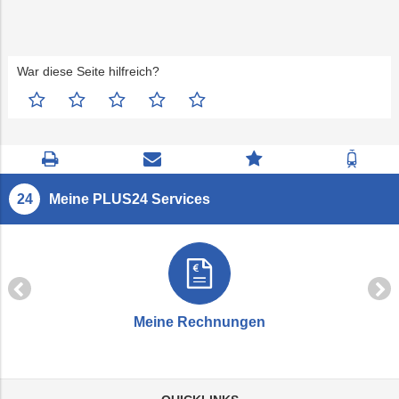
War diese Seite hilfreich?
Seite
Kontaktseite
Zum
Zur
drucken
öffnen
Feedback
Fahrp
springen
Meine PLUS24 Services
Meine Rechnungen