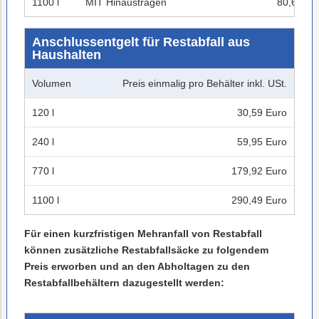
1100 l
MIT Hinaustragen
80,62 Eu
Anschlussentgelt für Restabfall aus
Haushalten
Volumen
Preis einmalig pro Behälter inkl. USt.
120 l
30,59 Euro
240 l
59,95 Euro
770 l
179,92 Euro
1100 l
290,49 Euro
Für einen kurzfristigen Mehranfall von Restabfall
können zusätzliche Restabfallsäcke zu folgendem
Preis erworben und an den Abholtagen zu den
Restabfallbehältern dazugestellt werden: