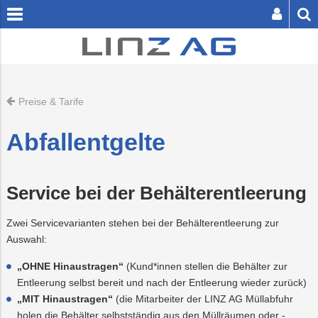
[
zum
zum
Inhalt
Footer
springen
springen
Preise & Tarife
SER BUTTON SENDET DIE SUCHE AB.
Abfallentgelte
Service bei der Behälterentleerung
Privatkunden
Zwei Servicevarianten stehen bei der Behälterentleerung zur
Zuhause
Abfall
Containerservic
Einfamilienhaus
Fernwärme
Abfallbehälter-
Fahrplanauskunf
Schwimmen
Energie
Unternehmen
Businesskunden
Auswahl:
Bestellung
Service
Abwasser
Unterwegs
Kanalanschluss
Preise
Wohnanlage
Tickets
Sauna
Bestattung
EIS-
Infrastruktur
Presse
„OHNE Hinaustragen“
(Kund*innen stellen die Behälter zur
Über
&
&
&
&
Verbrauchsübers
Entleerung selbst bereit und nach der Entleerung wieder zurück)
die
Dienstleistungen
Tarife
Tarife
Wellness
LINZ
„MIT Hinaustragen“
(die Mitarbeiter der LINZ AG Müllabfuhr
Abfalltrennung
Erdgas
Freizeit
Energieberatun
Wasseranschlu
Eissport
Friedhöfe
LINZ
Logistik
Karriere
AG
&
AG
holen die Behälter selbstständig aus den Müllräumen oder -