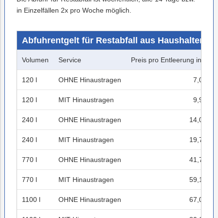
in Einzelfällen 2x pro Woche möglich.
Abfuhrentgelt für Restabfall aus Haushalten
Volumen
Service
Preis pro Entleerung inkl. US
120 l
OHNE Hinaustragen
7,00 Eu
120 l
MIT Hinaustragen
9,92 Eu
240 l
OHNE Hinaustragen
14,04 Eu
240 l
MIT Hinaustragen
19,78 Eu
770 l
OHNE Hinaustragen
41,78 Eu
770 l
MIT Hinaustragen
59,10 Eu
1100 l
OHNE Hinaustragen
67,06 Eu