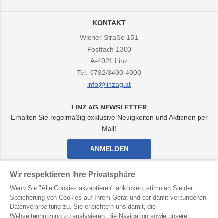
KONTAKT
Wiener Straße 151
Postfach 1300
A-4021
Linz
Tel.
0732/3400-4000
info@linzag.at
LINZ AG NEWSLETTER
Erhalten Sie regelmäßig exklusive Neuigkeiten und Aktionen per
Mail!
ANMELDEN
Facebook
Twitter
Youtube
Instagram
Wir respektieren Ihre Privatsphäre
Kanal
Kanal
Kanal
Kanal
Wenn Sie "Alle Cookies akzeptieren" anklicken, stimmen Sie der
von
von
von
von
Speicherung von Cookies auf Ihrem Gerät und der damit verbundenen
LINZ
LINZ
LINZ
LINZ
AG
AG
AG
AG
Datenverarbeitung zu. Sie erleichtern uns damit, die
LINZ AG für Energie, Telekommunikation, Verkehr und
Webseitennutzung zu analysieren, die Navigation sowie unsere