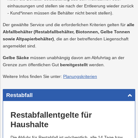
Recycling
Vorteilswelt
einhausungen und stellen sie nach der Entleerung wieder zurück
Abfallberatung
Strom
Trauer
Altstoffsammelz
Aktionen
Fitness
Mobilität
Wartung
&
&
- Kund*innen müssen die Behälter nicht bereit stellen).
und
Förderungen
Kurse
Überprüfung
Abfallvermeidung
Photovoltaik
PLUS24
Energieberatun
Planauskunft
Projekte
der
Der gewählte Service und die erforderlichen Kriterien gelten für
alle
Gasanlage
Abfallbehälter (Restabfallbehälter, Biotonnen, Gelbe Tonnen
Preise
E-
Grottenbahn
Abschied
sowie Altpapierbehälter)
, die an der betreffenden Liegenschaft
&
Mobilität
Tarife
angemeldet sind.
Wärme
Pöstlingbergba
Online-
LINZ
Services
AG-
Gelbe Säcke
müssen unabhängig davon am Abfuhrtag an der
Kulturzeit
Wasser
E-
Grenze zum öffentlichen Gut
bereitgestellt
werden.
Mobilität
Weitere Infos finden Sie unter:
Planungskriterien
Hausbau
Veranstaltungen
Restabfall
Online-
Services
Restabfallentgelte für
Haushalte
Die Abfuhr für Restabfall ist wöchentlich, alle 14 Tage bzw.