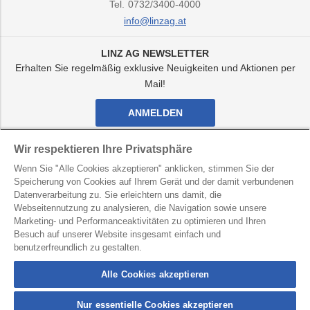
Tel.
0732/3400-4000
info@linzag.at
LINZ AG NEWSLETTER
Erhalten Sie regelmäßig exklusive Neuigkeiten und Aktionen per
Mail!
ANMELDEN
Facebook
Twitter
Youtube
Instagram
Wir respektieren Ihre Privatsphäre
Kanal
Kanal
Kanal
Kanal
Wenn Sie "Alle Cookies akzeptieren" anklicken, stimmen Sie der
von
von
von
von
Speicherung von Cookies auf Ihrem Gerät und der damit verbundenen
LINZ
LINZ
LINZ
LINZ
AG
AG
AG
AG
Datenverarbeitung zu. Sie erleichtern uns damit, die
LINZ AG für Energie, Telekommunikation, Verkehr und
Webseitennutzung zu analysieren, die Navigation sowie unsere
Kommunale Dienste
Marketing- und Performanceaktivitäten zu optimieren und Ihren
Besuch auf unserer Website insgesamt einfach und
Kontakt
Datenschutz
Hinweisgebersystem
benutzerfreundlich zu gestalten.
Barrierefreiheit
Impressum
Alle Cookies akzeptieren
Nur essentielle Cookies akzeptieren
connection