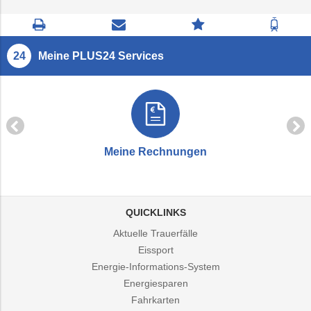
Seite
Kontaktseite
Zum
Zur
drucken
öffnen
Feedback
Fahrp
springen
Meine PLUS24 Services
Meine Rechnungen
QUICKLINKS
Aktuelle Trauerfälle
Eissport
Energie-Informations-System
Energiesparen
Fahrkarten