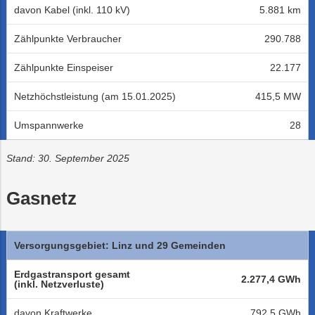
SERVICE
davon Kabel (inkl. 110 kV)
5.881 km
Trauer
Mobilität
Lehrlingsausbil
Neuland
GmbH
Zählpunkte Verbraucher
290.788
Nachhaltigkeit
Projekte
PLUS24
Projekte
LINZ
MANAGEMENT
Zählpunkte Einspeiser
22.177
AG
LINZ
Abschied
Projekte
WASSER
GmbH
LINZ
Netzhöchstleistung (am 15.01.2025)
415,5 MW
AG
Versorgungssicherheit
LINZ
Online-
Kraftwerke
AG-
Services
Umspannwerke
28
Kulturzeit
Stand: 30. September 2025
Gasnetz
Versorgungsgebiet: Linz und 29 Gemeinden
Erdgastransport gesamt
2.277,4 GWh
(inkl. Netzverluste)
davon Kraftwerke
792,5 GWh