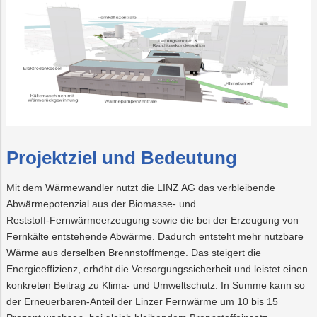
Neuland
Trauer
Mobilität
Lehrlingsausbil
Projekte
Projekte
PLUS24
Nachhaltigkeit
LINZ
AG
Projekte
Abschied
WASSER
LINZ
AG
LINZ
Online-
Versorgungssich
Kraftwerke
AG-
Services
Kulturzeit
Projektziel und Bedeutung
Mit dem Wärmewandler nutzt die LINZ AG das verbleibende
Abwärmepotenzial aus der Biomasse‑ und
Reststoff‑Fernwärmeerzeugung sowie die bei der Erzeugung von
Fernkälte entstehende Abwärme. Dadurch entsteht mehr nutzbare
Wärme aus derselben Brennstoffmenge. Das steigert die
Energieeffizienz, erhöht die Versorgungssicherheit und leistet einen
konkreten Beitrag zu Klima‑ und Umweltschutz. In Summe kann so
der Erneuerbaren‑Anteil der Linzer Fernwärme um 10 bis 15