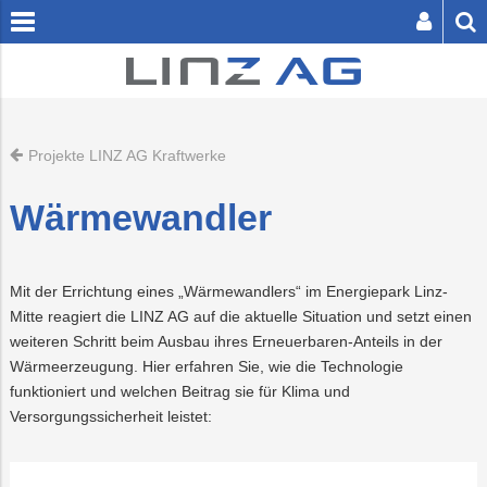
[
zum
zum
Inhalt
Footer
springen
springen
Projekte LINZ AG Kraftwerke
SER BUTTON SENDET DIE SUCHE AB.
Wärmewandler
Mit der Errichtung eines „Wärmewandlers“ im Energiepark Linz-
Privatkunden
Mitte reagiert die LINZ AG auf die aktuelle Situation und setzt einen
weiteren Schritt beim Ausbau ihres Erneuerbaren-Anteils in der
Unternehmen
Zuhause
Energie
Beratungsstando
Pressemeldung
Businesskunden
Wärmeerzeugung. Hier erfahren Sie, wie die Technologie
funktioniert und welchen Beitrag sie für Klima und
Presse
Unterwegs
Infrastruktur
Gesellschaften
Versorgungssicherheit leistet:
Über
die
LINZ
Karriere
Freizeit
Logistik
Kennzahlen
AG