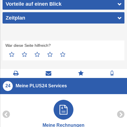
Vorteile auf einen Blick
Zeitplan
War diese Seite hilfreich?
Seite
Kontaktseite
Zum
Zur
drucken
öffnen
Feedback
Fahrp
springen
Meine PLUS24 Services
Meine Rechnungen