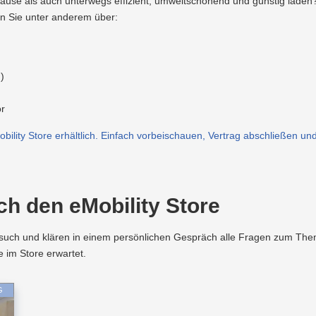
use als auch unterwegs effizient, umweltschonend und günstig laden? 
n Sie unter anderem über:
)
ör
obility Store erhältlich. Einfach vorbeischauen, Vertrag abschließen und
ch den eMobility Store
Besuch und klären in einem persönlichen Gespräch alle Fragen zum Them
 im Store erwartet.
G