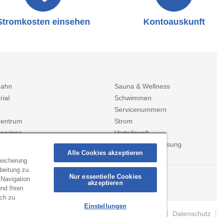
Stromkosten einsehen
Kontoauskunft
bahn
Sauna & Wellness
rial
Schwimmen
Servicenummern
entrum
Strom
ervices
Vorteilswelt
Zählerstanderfassung
Alle Cookies akzeptieren
peicherung
beitung zu.
Nur essentielle Cookies
 Navigation
ANMELDEN
akzeptieren
ionen per Mail!
nd Ihren
ich zu
Einstellungen
und Kommunale Dienste
Kontakt
Datenschutz