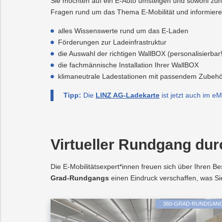
Sie möchten auf ein E-Auto umsteigen und sowohl zuha
Fragen rund um das Thema E-Mobilität und informiere
alles Wissenswerte rund um das E-Laden
Förderungen zur Ladeinfrastruktur
die Auswahl der richtigen WallBOX (personalisierbar!
die fachmännische Installation Ihrer WallBOX
klimaneutrale Ladestationen mit passendem Zubeh
Tipp:
Die
LINZ AG-Ladekarte
ist jetzt auch im eM
Virtueller Rundgang dur
Die E-Mobilitätsexpert*innen freuen sich über Ihren 
Grad-Rundgangs
einen Eindruck verschaffen, was Sie
360-GRAD-RUNDGAN