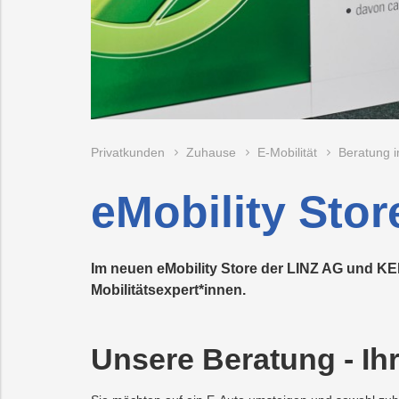
Recycling
Vorteilswelt
Strom
Trauer
Abfallberatung
Aktionen
Fitness
Mobilität
Wartung
&
&
und
Förderungen
Kurse
Überprüfung
Photovoltaik
PLUS24
Abfallvermeidu
Energieberatun
Planauskunft
Projekte
der
Gasanlage
E-
Preise
Grottenbahn
Abschied
Mobilität
&
Tarife
Wärme
Pöstlingbergba
Online-
LINZ
Privatkunden
Zuhause
E-Mobilität
Beratung i
Services
AG-
Kulturzeit
Wasser
E-
eMobility Sto
Mobilität
Hausbau
Im neuen eMobility Store der LINZ AG und K
Veranstaltungen
Mobilitätsexpert*innen.
Online-
Services
Unsere Beratung - Ihr