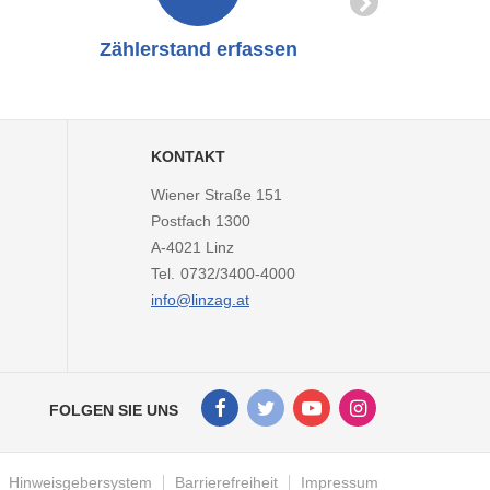
Zählerstand erfassen
Online-
KONTAKT
Wiener Straße 151
Postfach 1300
A-4021
Linz
Tel.
0732/3400-4000
info@linzag.at
Facebook
Twitter
Youtube
Instagram
FOLGEN SIE UNS
Kanal
Kanal
Kanal
Kanal
von
von
von
von
LINZ
LINZ
LINZ
LINZ
AG
AG
AG
AG
Hinweisgebersystem
Barrierefreiheit
Impressum