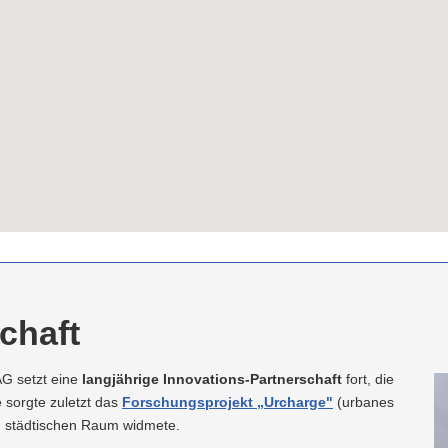
chaft
G setzt eine
langjährige Innovations-Partnerschaft
fort, die
e sorgte zuletzt das
Forschungsprojekt „Urcharge"
(urbanes
im städtischen Raum widmete.