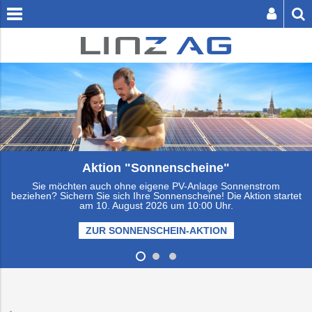
[
zum
zum
Inhalt
Footer
springen
springen
SER BUTTON SENDET DIE SUCHE AB.
Viessmann Climate Solutions
Aktion "Sonnenscheine"
Sie möchten auch ohne eigene PV-Anlage Sonnenstrom
Privatkunden
beziehen? Sichern Sie sich Ihre Sonnenscheine! Die Aktion startet
am 10. August 2026 um 10:00 Uhr.
Zuhause
Abfall
Einfamilienhaus
Fernwärme
Abfallbehälter-
Fahrplanauskunf
Schwimmen
Energie
Unternehmen
ZUR SONNENSCHEIN-AKTION
Businesskunden
Bestellung
Abwasser
Unterwegs
Service
Kanalanschluss
Preise
Wohnanlage
Tickets
Sauna
Bestattung
EIS-
Infrastruktur
Presse
Über
&
&
&
&
Verbrauchsübers
die
Dienstleistunge
Tarife
Tarife
Wellness
LINZ
Erdgas
Freizeit
Abfalltrennung
Energieberatun
Wasseranschlu
Eissport
Friedhöfe
LINZ
Logistik
Karriere
AG
&
AG