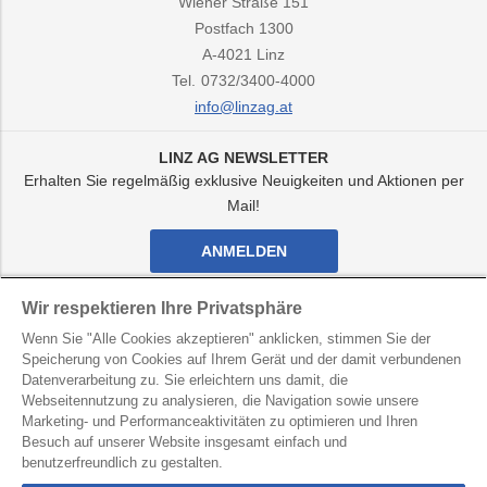
Wiener Straße 151
Postfach 1300
A-4021
Linz
Tel.
0732/3400-4000
info@linzag.at
LINZ AG NEWSLETTER
Erhalten Sie regelmäßig exklusive Neuigkeiten und Aktionen per
Mail!
ANMELDEN
Facebook
Twitter
Youtube
Instagram
Wir respektieren Ihre Privatsphäre
Kanal
Kanal
Kanal
Kanal
Wenn Sie "Alle Cookies akzeptieren" anklicken, stimmen Sie der
von
von
von
von
Speicherung von Cookies auf Ihrem Gerät und der damit verbundenen
LINZ
LINZ
LINZ
LINZ
AG
AG
AG
AG
Datenverarbeitung zu. Sie erleichtern uns damit, die
LINZ AG für Energie, Telekommunikation, Verkehr und
Webseitennutzung zu analysieren, die Navigation sowie unsere
Kommunale Dienste
Marketing- und Performanceaktivitäten zu optimieren und Ihren
Besuch auf unserer Website insgesamt einfach und
Kontakt
Datenschutz
Hinweisgebersystem
benutzerfreundlich zu gestalten.