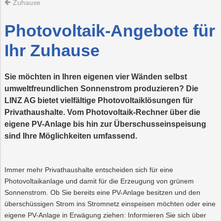
Zuhause
Recycling
Vorteilswelt
Strom
Trauer
Abfallberatung
Aktionen
Fitness
Mobilität
Wartung
&
&
und
Photovoltaik-Angebote für
Förderungen
Kurse
Überprüfung
Photovoltaik
PLUS24
Abfallvermeidu
Energieberatun
Planauskunft
Projekte
der
Ihr Zuhause
Gasanlage
E-
Preise
Grottenbahn
Abschied
Mobilität
&
Tarife
Sie möchten in Ihren eigenen vier Wänden selbst
Wärme
Pöstlingbergba
Online-
LINZ
Services
AG-
umweltfreundlichen Sonnenstrom produzieren? Die
Kulturzeit
LINZ AG bietet vielfältige Photovoltaiklösungen für
Wasser
E-
Mobilität
Privathaushalte. Vom Photovoltaik-Rechner über die
eigene PV-Anlage bis hin zur Überschusseinspeisung
Hausbau
sind Ihre Möglichkeiten umfassend.
Veranstaltungen
Immer mehr Privathaushalte entscheiden sich für eine
Online-
Services
Photovoltaikanlage und damit für die Erzeugung von grünem
Sonnenstrom. Ob Sie bereits eine PV-Anlage besitzen und den
überschüssigen Strom ins Stromnetz einspeisen möchten oder eine
eigene PV-Anlage in Erwägung ziehen: Informieren Sie sich über