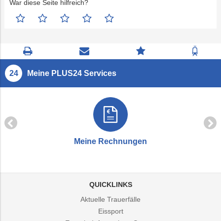
War diese Seite hilfreich?
Seite
Kontaktseite
Zum
Zur
drucken
öffnen
Feedback
Fahrp
springen
Meine PLUS24 Services
Meine Rechnungen
QUICKLINKS
Aktuelle Trauerfälle
Eissport