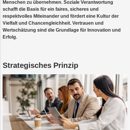
SERVICE
Menschen zu übernehmen. Soziale Verantwortung
Trauer
Mobilität
Lehrlingsausbil
Neuland
GmbH
schafft die Basis für ein faires, sicheres und
respektvolles Miteinander und fördert eine Kultur der
Nachhaltigkeit
Projekte
PLUS24
Projekte
Vielfalt und Chancengleichheit. Vertrauen und
LINZ
MANAGEMENT
AG
Wertschätzung sind die Grundlage für Innovation und
LINZ
Abschied
Projekte
WASSER
GmbH
Erfolg.
LINZ
AG
Versorgungssicherheit
LINZ
Online-
Kraftwerke
AG-
Services
Kulturzeit
Strategisches Prinzip