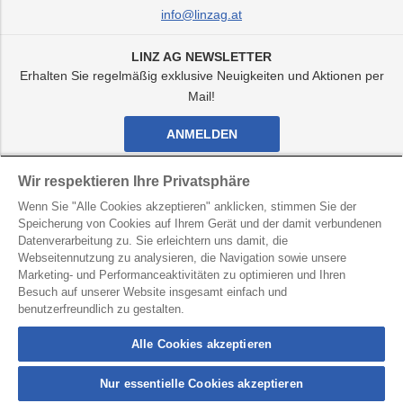
info@linzag.at
LINZ AG NEWSLETTER
Erhalten Sie regelmäßig exklusive Neuigkeiten und Aktionen per
Mail!
ANMELDEN
Facebook
Twitter
Youtube
Instagram
Wir respektieren Ihre Privatsphäre
Kanal
Kanal
Kanal
Kanal
Wenn Sie "Alle Cookies akzeptieren" anklicken, stimmen Sie der
von
von
von
von
LINZ
LINZ
LINZ
LINZ
Speicherung von Cookies auf Ihrem Gerät und der damit verbundenen
AG
AG
AG
AG
Datenverarbeitung zu. Sie erleichtern uns damit, die
LINZ AG für Energie, Telekommunikation, Verkehr und
Webseitennutzung zu analysieren, die Navigation sowie unsere
Kommunale Dienste
Marketing- und Performanceaktivitäten zu optimieren und Ihren
Besuch auf unserer Website insgesamt einfach und
Kontakt
Datenschutz
Hinweisgebersystem
benutzerfreundlich zu gestalten.
Barrierefreiheit
Impressum
Alle Cookies akzeptieren
Nur essentielle Cookies akzeptieren
connection
button