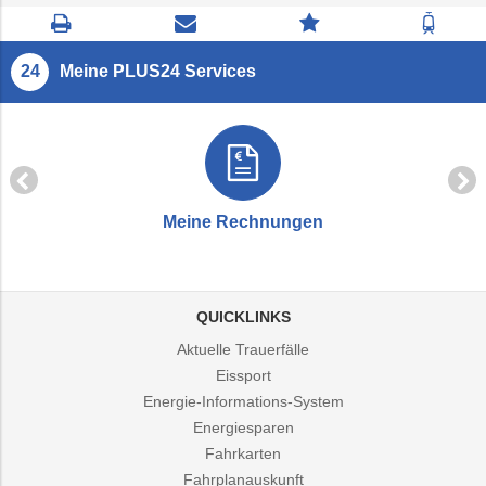
Seite
Kontaktseite
Zum
Zur
drucken
öffnen
Feedback
Fahrp
springen
Meine PLUS24 Services
Meine Rechnungen
QUICKLINKS
Aktuelle Trauerfälle
Eissport
Energie-Informations-System
Energiesparen
Fahrkarten
Fahrplanauskunft