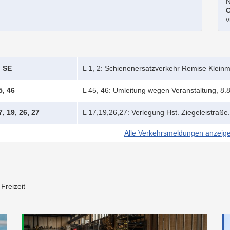
N
O
v
, SE
L 1, 2: Schienenersatzverkehr Remise Klein
5, 46
L 45, 46: Umleitung wegen Veranstaltung, 8.8
7, 19, 26, 27
L 17,19,26,27: Verlegung Hst. Ziegeleistraße
Alle Verkehrsmeldungen anzeig
Freizeit