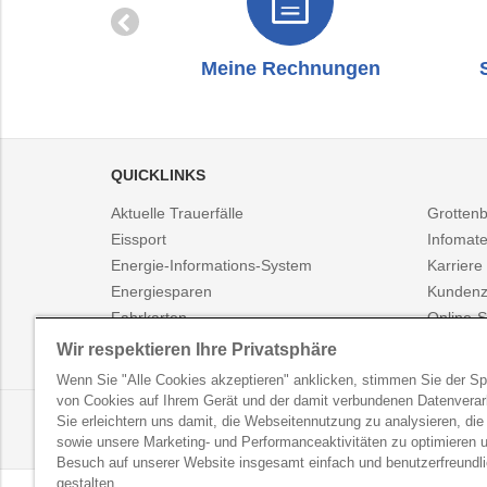
zug
Meine Rechnungen
QUICKLINKS
Aktuelle Trauerfälle
Grotten
Eissport
Infomate
Energie-Informations-System
Karriere
Energiesparen
Kundenz
Fahrkarten
Online-S
Fahrplanauskunft
Presse
Wir respektieren Ihre Privatsphäre
Wenn Sie "Alle Cookies akzeptieren" anklicken, stimmen Sie der S
von Cookies auf Ihrem Gerät und der damit verbundenen Datenverar
LINZ AG NEWSLETTER
Sie erleichtern uns damit, die Webseitennutzung zu analysieren, die
Erhalten Sie regelmäßig exklusive Neuigkeiten und Akt
sowie unsere Marketing- und Performanceaktivitäten zu optimieren u
Besuch auf unserer Website insgesamt einfach und benutzerfreundl
gestalten.