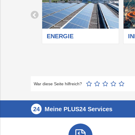
UER
ENERGIE
I
War diese Seite hilfreich?
Meine PLUS24 Services