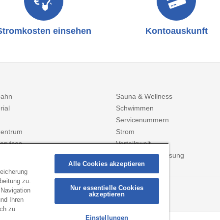
Stromkosten einsehen
Kontoauskunft
bahn
Sauna & Wellness
rial
Schwimmen
Servicenummern
entrum
Strom
ervices
Vorteilswelt
Zählerstanderfassung
Alle Cookies akzeptieren
peicherung
beitung zu.
Nur essentielle Cookies
 Navigation
ANMELDEN
akzeptieren
ionen per Mail!
nd Ihren
ich zu
Einstellungen