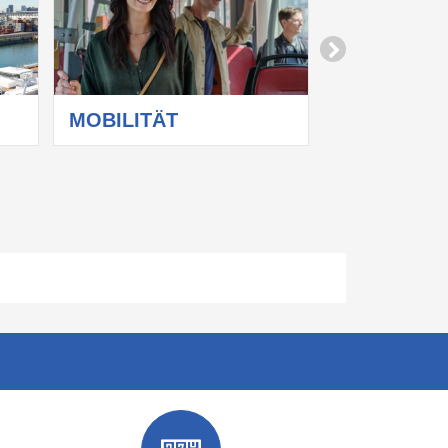
MOBILITÄT
TOD & TR