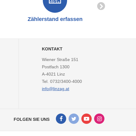
Zählerstand erfassen
Online-
KONTAKT
Wiener Straße 151
Postfach 1300
A-4021
Linz
Tel.
0732/3400-4000
info@linzag.at
Facebook
Twitter
Youtube
Instagram
FOLGEN SIE UNS
Kanal
Kanal
Kanal
Kanal
von
von
von
von
LINZ
LINZ
LINZ
LINZ