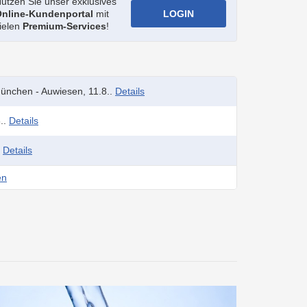
utzen Sie unser exklusives
nline-Kundenportal
mit
ielen
Premium-Services
!
münchen - Auwiesen, 11.8..
Details
..
Details
.
Details
en