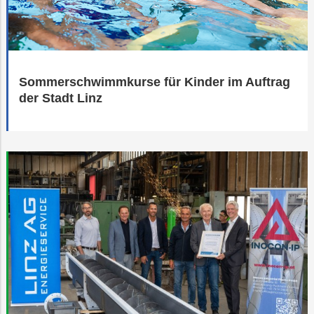
PLUS24
Projekte
Abschied
Sommerschwimmkurse für Kinder im Auftrag
Online-
LINZ
Services
AG-
der Stadt Linz
Kulturzeit