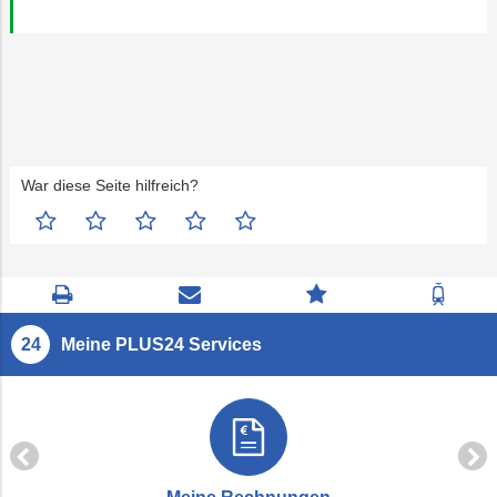
War diese Seite hilfreich?
Seite
Kontaktseite
Zum
Zur
drucken
öffnen
Feedback
Fahrp
springen
Meine PLUS24 Services