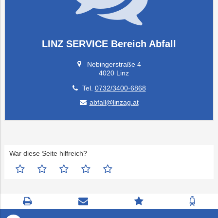
LINZ SERVICE Bereich Abfall
Nebingerstraße 4
4020 Linz
Tel.
0732/3400-6868
abfall@linzag.at
War diese Seite hilfreich?
Seite
Kontaktseite
Zum
Zur
drucken
öffnen
Feedback
Fahrp