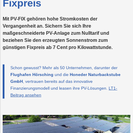
Fixpreis
Förderungen
me/Kälte
Mobilität
Trauer
Ansprechperso
Wasser
Mit PV-FIX gehören hohe Stromkosten der
rgieeffizienz
PLUS24
Ansprechperso
Projekte
Vergangenheit an. Sichern Sie sich Ihre
maßgeschneiderte PV-Anlage zum Nulltarif und
Abschied
beziehen Sie den erzeugten Sonnenstrom zum
günstigen Fixpreis ab 7 Cent pro Kilowattstunde.
Online-
LINZ
Services
AG-
Kulturzeit
Schon gewusst? Mehr als 50 Unternehmen, darunter der
Flughafen Hörsching
und die
Honeder Naturbackstube
GmbH
, vertrauen bereits auf das innovative
Finanzierungsmodell und leasen ihre PV-Lösungen.
LT1-
Beitrag ansehen