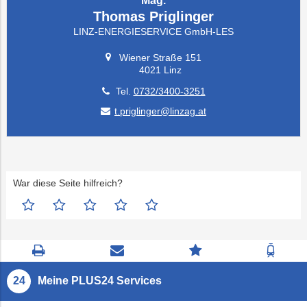
Mag.
Thomas Priglinger
LINZ-ENERGIESERVICE GmbH-LES
Wiener Straße 151
4021 Linz
Tel.
0732/3400-3251
t.priglinger@linzag.at
War diese Seite hilfreich?
Seite
Kontaktseite
Zum
Zur
drucken
öffnen
Feedback
Fahrp
springen
Meine PLUS24 Services