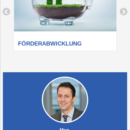
FÖRDERABWICKLUNG
R