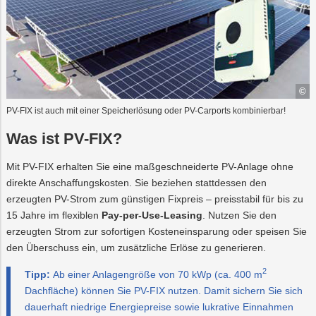
W
PV-FIX ist auch mit einer Speicherlösung oder PV-Carports kombinierbar!
Was ist PV-FIX?
Mit PV-FIX erhalten Sie eine maßgeschneiderte PV-Anlage ohne
direkte Anschaffungskosten. Sie beziehen stattdessen den
erzeugten PV-Strom zum günstigen Fixpreis – preisstabil für bis zu
15 Jahre im flexiblen
Pay-per-Use-Leasing
. Nutzen Sie den
erzeugten Strom zur sofortigen Kosteneinsparung oder speisen Sie
den Überschuss ein, um zusätzliche Erlöse zu generieren.
2
Tipp:
Ab einer Anlagengröße von 70 kWp (ca. 400 m
Dachfläche) können Sie PV-FIX nutzen. Damit sichern Sie sich
dauerhaft niedrige Energiepreise sowie lukrative Einnahmen