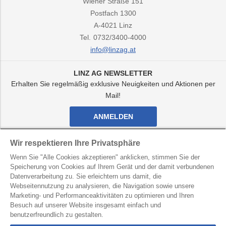
Wiener Straße 151
Postfach 1300
A-4021
Linz
Tel.
0732/3400-4000
info@linzag.at
LINZ AG NEWSLETTER
Erhalten Sie regelmäßig exklusive Neuigkeiten und Aktionen per
Mail!
ANMELDEN
Facebook
Twitter
Youtube
Instagram
Wir respektieren Ihre Privatsphäre
Kanal
Kanal
Kanal
Kanal
Wenn Sie "Alle Cookies akzeptieren" anklicken, stimmen Sie der
von
von
von
von
Speicherung von Cookies auf Ihrem Gerät und der damit verbundenen
LINZ
LINZ
LINZ
LINZ
AG
AG
AG
AG
Datenverarbeitung zu. Sie erleichtern uns damit, die
LINZ AG für Energie, Telekommunikation, Verkehr und
Webseitennutzung zu analysieren, die Navigation sowie unsere
Kommunale Dienste
Marketing- und Performanceaktivitäten zu optimieren und Ihren
Besuch auf unserer Website insgesamt einfach und
Kontakt
Datenschutz
Hinweisgebersystem
benutzerfreundlich zu gestalten.