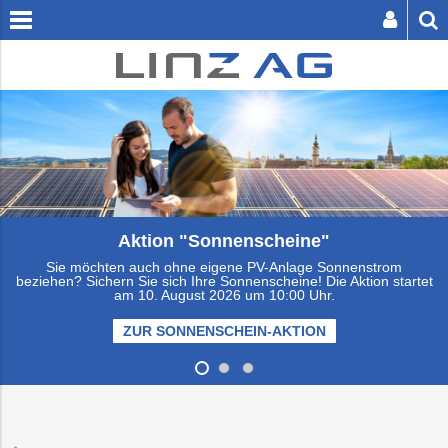
[
zum
zum
Inhalt
Footer
springen
springen
SER BUTTON SENDET DIE SUCHE AB.
Viessmann Climate Solutions
Aktion "Sonnenscheine"
Sie möchten auch ohne eigene PV-Anlage Sonnenstrom
Privatkunden
beziehen? Sichern Sie sich Ihre Sonnenscheine! Die Aktion startet
am 10. August 2026 um 10:00 Uhr.
Zuhause
Abfall
Einfamilienhaus
Fernwärme
Abfallbehälter-
Fahrplanauskunf
Schwimmen
Energie
Unternehmen
ZUR SONNENSCHEIN-AKTION
Businesskunden
Bestellung
Abwasser
Unterwegs
Service
Kanalanschluss
Preise
Wohnanlage
Tickets
Sauna
Bestattung
EIS-
Infrastruktur
Presse
Über
&
&
&
&
Verbrauchsübers
die
Dienstleistunge
Tarife
Tarife
Wellness
LINZ
Erdgas
Freizeit
Abfalltrennung
Energieberatun
Wasseranschlu
Eissport
Friedhöfe
LINZ
Logistik
Karriere
AG
&
AG