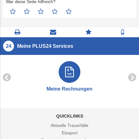
War diese Seite hilfreich?
Seite
Kontaktseite
Zum
Zur
drucken
öffnen
Feedback
Fahrp
springen
Meine PLUS24 Services
Meine Rechnungen
QUICKLINKS
Aktuelle Trauerfälle
Eissport