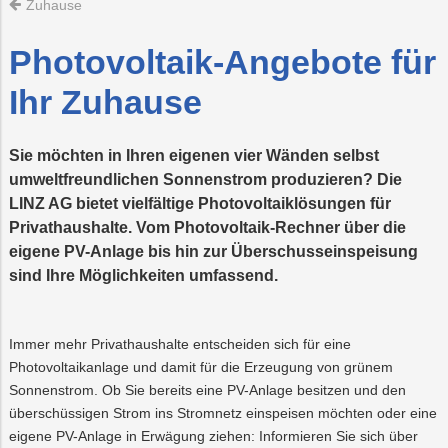
Zuhause
Recycling
Vorteilswelt
Strom
Trauer
Abfallberatung
Aktionen
Fitness
Mobilität
Wartung
&
&
und
Photovoltaik-Angebote für
Förderungen
Kurse
Überprüfung
Photovoltaik
PLUS24
Abfallvermeidu
Energieberatun
Planauskunft
Projekte
der
Ihr Zuhause
Gasanlage
E-
Preise
Grottenbahn
Abschied
Mobilität
&
Tarife
Sie möchten in Ihren eigenen vier Wänden selbst
Wärme
Pöstlingbergba
Online-
LINZ
Services
AG-
umweltfreundlichen Sonnenstrom produzieren? Die
Kulturzeit
LINZ AG bietet vielfältige Photovoltaiklösungen für
Wasser
E-
Mobilität
Privathaushalte. Vom Photovoltaik-Rechner über die
eigene PV-Anlage bis hin zur Überschusseinspeisung
Hausbau
sind Ihre Möglichkeiten umfassend.
Veranstaltungen
Immer mehr Privathaushalte entscheiden sich für eine
Online-
Services
Photovoltaikanlage und damit für die Erzeugung von grünem
Sonnenstrom. Ob Sie bereits eine PV-Anlage besitzen und den
überschüssigen Strom ins Stromnetz einspeisen möchten oder eine
eigene PV-Anlage in Erwägung ziehen: Informieren Sie sich über