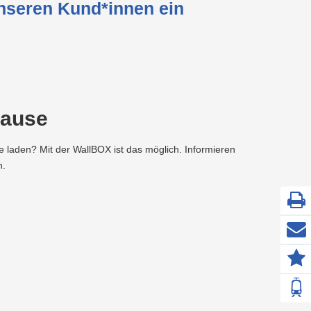
unseren Kund*innen ein
hause
 laden? Mit der WallBOX ist das möglich. Informieren
n.
Z
F