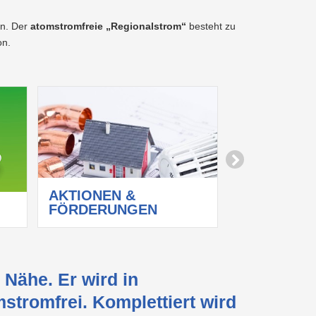
in. Der
atomstromfreie „Regionalstrom“
besteht zu
on.
AKTIONEN &
FÖRDERUNGEN
ENERGIEB
Nähe. Er wird in
stromfrei. Komplettiert wird