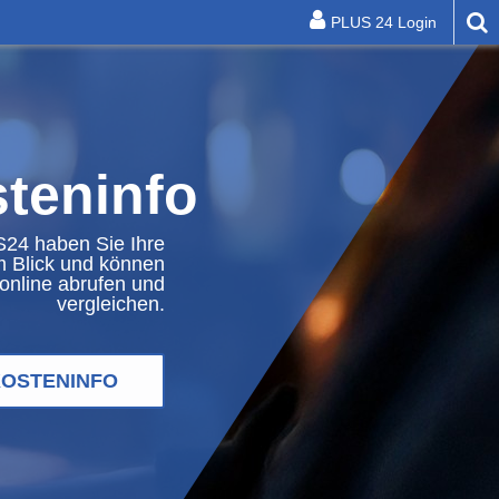
[
PLUS 24 Login
teninfo
24 haben Sie Ihre
m Blick und können
online abrufen und
vergleichen.
Ladetarife
Kunde
Kunde
Beratung
Frequenzmonitor
OSTENINFO
werden
werden
&
Analyse
Preise
Preise
Fernkälte
Energieoptimierung
Dienstleistungen
LINZ
LINZ
LINZ
&
&
AG-
SERVICE
STROM
Tarife
Tarife
Kundenzentrum
GmbH
GAS
Aktionen
Service
E-
WÄRME
&
&
Laden
LINZ
GmbH