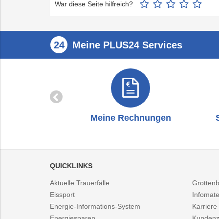
War diese Seite hilfreich?
Meine PLUS24 Services
zug
Meine Rechnungen
QUICKLINKS
Aktuelle Trauerfälle
Grotten
Eissport
Infomate
Energie-Informations-System
Karriere
Energiesparen
Kundenz