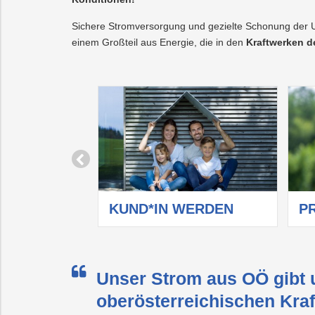
Sichere Stromversorgung und gezielte Schonung der Umw
einem Großteil aus Energie, die in den
Kraftwerken d
ÄT
KUND*IN WERDEN
P
Unser Strom aus OÖ gibt u
oberösterreichischen Kraf