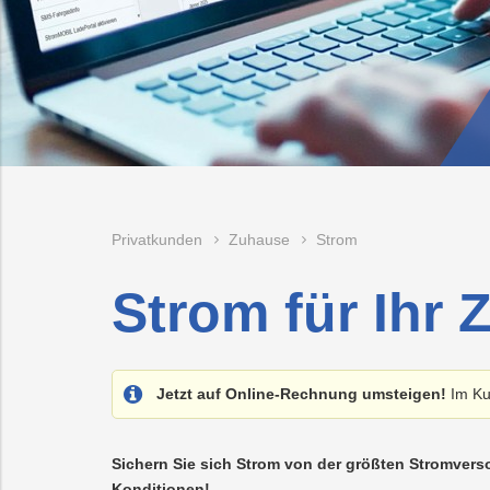
Recycling
Vorteilswelt
ionen
Strom
Trauer
Abfallberatung
Fitness
Mobilität
Wartung
&
und
derungen
Kurse
Überprüfung
rgieberatung
Photovoltaik
PLUS24
Abfallvermeidu
Waschkarte
Planauskunft
Projekte
der
Gasanlage
E-
Preise
Grottenbahn
Abschied
Mobilität
&
Tarife
Wärme
Pöstlingbergba
Online-
LINZ
Services
AG-
Kulturzeit
Wasser
E-
Privatkunden
Zuhause
Strom
Mobilität
Hausbau
Strom für Ihr
Veranstaltungen
Online-
Jetzt auf Online-Rechnung umsteigen!
Im Ku
Services
Sichern Sie sich Strom von der größten Stromverso
Konditionen!