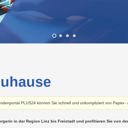
Altstoffsammelzentren
Wärme/Kälte
Wasser
Lehrlingsausbildung
Neuland
ng
Energieeffizienz
Nachhaltigkeit
Projekte
LINZ
AG
Projekte
WASSER
LINZ
AG
hn
Kindergeburtstag
Versorgungssicherheit
Kraftwerke
 Zuhause
ndenportal PLUS24 können Sie schnell und unkompliziert von Papier-
rgerin in der Region Linz bis Freistadt und profitieren Sie von d