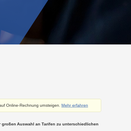
Förderungen
Beratung
für
SERVICE
Ansprechpersonen
Abfalltrennung
Ladetarife
Wohnbauträger
GmbH
&
Recycling
Ansprechpersonen
Preise
&
MANAGEMENTSERVICE
Tarife
LINZ
GmbH
 auf Online-Rechnung umsteigen.
Mehr erfahren
er großen Auswahl an Tarifen zu unterschiedlichen