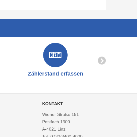
Zählerstand erfassen
Online-
KONTAKT
Wiener Straße 151
Postfach 1300
A-4021
Linz
Tel.
0732/3400-4000