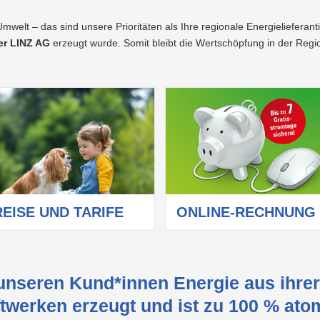
elt – das sind unsere Prioritäten als Ihre regionale Energielieferant
er LINZ AG
erzeugt wurde. Somit bleibt die Wertschöpfung in der Regi
REISE UND TARIFE
ONLINE-RECHNUNG
nseren Kund*innen Energie aus ihrer 
twerken erzeugt und ist zu 100 % atom