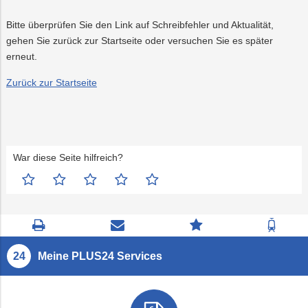
PLUS24
Projekte
Bitte überprüfen Sie den Link auf Schreibfehler und Aktualität,
gehen Sie zurück zur Startseite oder versuchen Sie es später
Abschied
erneut.
Zurück zur Startseite
Online-
LINZ
Services
AG-
Kulturzeit
War diese Seite hilfreich?
Seite
Kontaktseite
Zum
Zur
drucken
öffnen
Feedback
Fahrp
springen
Meine PLUS24 Services