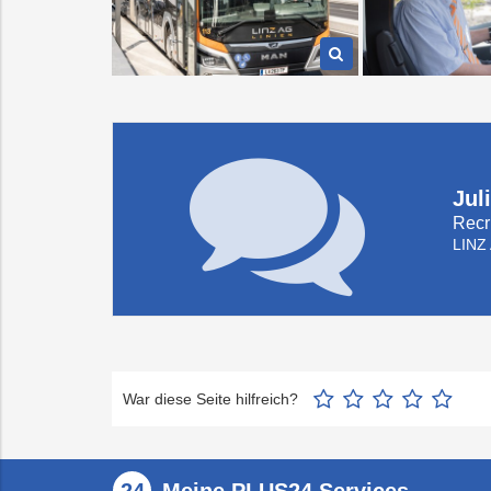
Jul
Recr
LINZ
War diese Seite hilfreich?
Meine PLUS24 Services