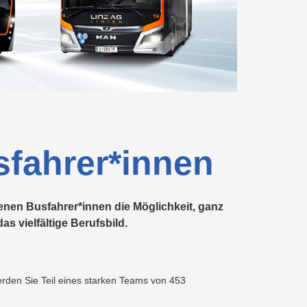
Recycling
Förderungen
Beratung
für
Abfallberatung
Aktionen
Ansprechpersonen
Abfalltrennung
Ladetarife
Wohnbauträger
Wartung
&
&
und
Förderungen
Recycling
Überprüfung
Abfallvermeidung
Energieberatung
Planauskunft
Ansprechpersonen
Preise
der
&
Gasanlage
Tarife
Preise
&
Tarife
Kindergeburtstag
fahrer*innen
enen Busfahrer*innen die Möglichkeit, ganz
s vielfältige Berufsbild.
rden Sie Teil eines starken Teams von 453