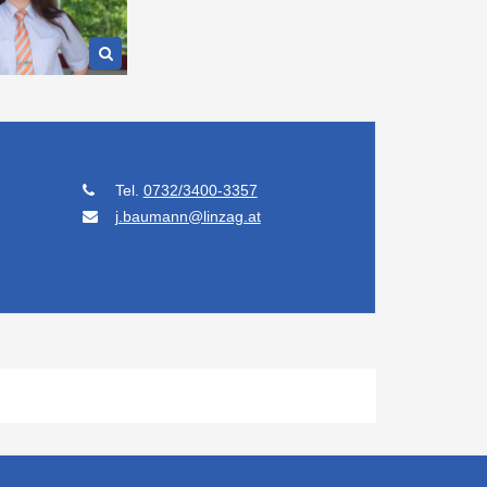
Tel.
0732/3400-3357
j.baumann@linzag.at