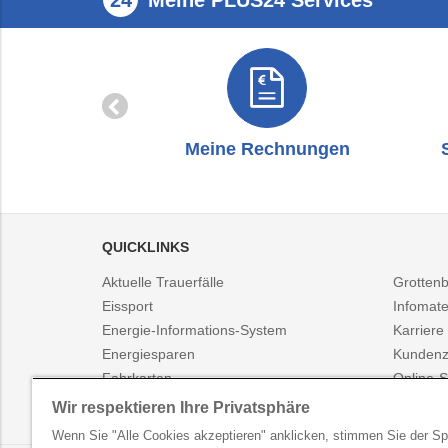
zug
Meine Rechnungen
QUICKLINKS
Aktuelle Trauerfälle
Grotten
Eissport
Infomate
Energie-Informations-System
Karriere
Energiesparen
Kundenz
Fahrkarten
Online-S
Fahrplanauskunft
Presse
Wir respektieren Ihre Privatsphäre
Wenn Sie "Alle Cookies akzeptieren" anklicken, stimmen Sie der S