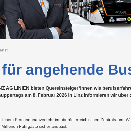
Vorteilswelt
SERVICE
dung
Strom
Fitness
Wärme/Kälte
Wasser
GmbH
&
Kurse
Photovoltaik
Energieeffizienz
MANAGEMENTSERVICE
LINZ
E-
Grottenbahn
GmbH
Mobilität
erheit
Wärme
Pöstlingbergbahn
enst
Wasser
E-
für angehende Bus
Mobilität
Hausbau
NZ AG LINIEN bieten Quereinsteiger*innen wie berufserfahr
Veranstaltungen
pertags am 8. Februar 2026 in Linz informieren wir über da
Online-
Services
entlichem Personennahverkehr im oberösterreichischen Zentralraum. We
 Millionen Fahrgäste sicher ans Ziel.