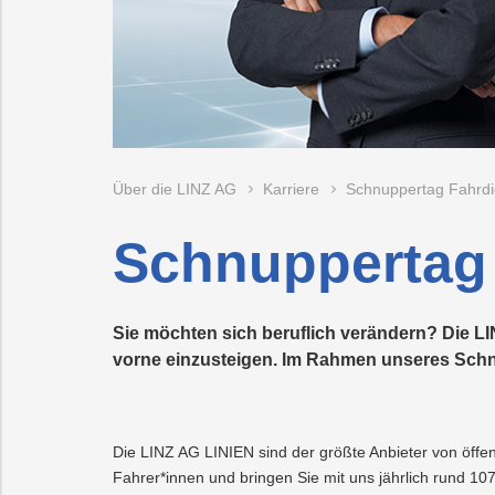
Trauer
Mobilität
Lehrlingsausbil
Neuland
jekte
PLUS24
Nachhaltigkeit
Projekte
LINZ
AG
Abschied
Projekte
WASSER
LINZ
AG
Z
Online-
Versorgungssich
Kraftwerke
Über die LINZ AG
Karriere
Schnuppertag Fahrdi
Services
urzeit
Schnuppertag 
Sie möchten sich beruflich verändern? Die LI
vorne einzusteigen. Im Rahmen unseres Schnup
Die LINZ AG LINIEN sind der größte Anbieter von öff
Fahrer*innen und bringen Sie mit uns jährlich rund 107