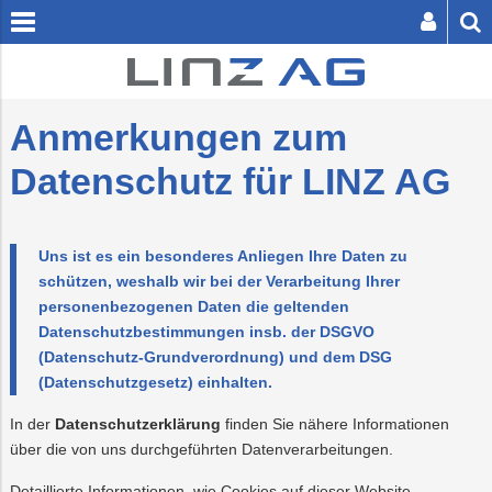
[
zum
zum
Inhalt
Footer
Anmerkungen zum
springen
springen
SER BUTTON SENDET DIE SUCHE AB.
Datenschutz für LINZ AG
Uns ist es ein besonderes Anliegen Ihre Daten zu
vatkunden
schützen, weshalb wir bei der Verarbeitung Ihrer
personenbezogenen Daten die geltenden
Zuhause
Energie
Unternehmen
inesskunden
Datenschutzbestimmungen insb. der DSGVO
(Datenschutz-Grundverordnung) und dem DSG
Unterwegs
Infrastruktur
Presse
r
(Datenschutzgesetz) einhalten.
Z
Freizeit
Logistik
Karriere
In der
Datenschutzerklärung
finden Sie nähere Informationen
über die von uns durchgeführten Datenverarbeitungen.
Trauer
Mobilität
Detaillierte Informationen, wie Cookies auf dieser Website