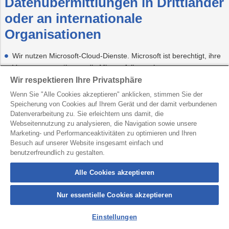
Datenübermittlungen in Drittländer
oder an internationale
Organisationen
Wir nutzen Microsoft-Cloud-Dienste. Microsoft ist berechtigt, ihre
Vertragspartner*innen, die Microsoft ihrerseits zur
Vertragserfüllung einsetzt, zu beauftragen; Microsoft verpflichtet
Wir respektieren Ihre Privatsphäre
ihre Vertragspartner*innen zur Einhaltung der DSGVO.
Wenn Sie "Alle Cookies akzeptieren" anklicken, stimmen Sie der
Ansonsten übermitteln wir Ihre personenbezogenen Daten in den
Speicherung von Cookies auf Ihrem Gerät und der damit verbundenen
Datenverarbeitung zu. Sie erleichtern uns damit, die
oben angeführten Datenverarbeitungen nicht in Drittländer ohne
Webseitennutzung zu analysieren, die Navigation sowie unsere
Angemessenheitsbeschluss gemäß Artikel 45 DSGVO oder an
Marketing- und Performanceaktivitäten zu optimieren und Ihren
internationale Organisationen.
Besuch auf unserer Website insgesamt einfach und
benutzerfreundlich zu gestalten.
Alle Cookies akzeptieren
War diese Seite hilfreich?
Nur essentielle Cookies akzeptieren
Einstellungen