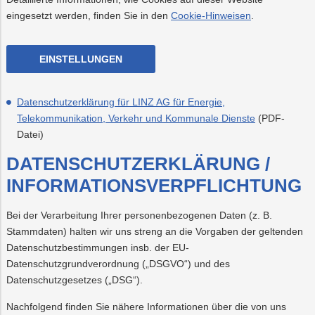
eingesetzt werden, finden Sie in den
Cookie-Hinweisen
.
PLUS24
Projekte
Abschied
EINSTELLUNGEN
Online-
LINZ
Services
AG-
Datenschutzerklärung für LINZ AG für Energie,
Kulturzeit
Telekommunikation, Verkehr und Kommunale Dienste
(PDF-
Datei)
DATENSCHUTZERKLÄRUNG /
INFORMATIONSVERPFLICHTUNG
Bei der Verarbeitung Ihrer personenbezogenen Daten (z. B.
Stammdaten) halten wir uns streng an die Vorgaben der geltenden
Datenschutzbestimmungen insb. der EU-
Datenschutzgrundverordnung („DSGVO“) und des
Datenschutzgesetzes („DSG“).
Nachfolgend finden Sie nähere Informationen über die von uns