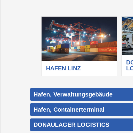
D
HAFEN LINZ
L
Hafen, Verwaltungsgebäude
Hafen, Containerterminal
DONAULAGER LOGISTICS