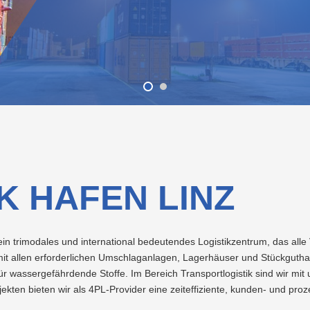
Vorteilswelt
Förderungen
Beratung
für
Strom
Fitness
Ansprechpersonen
Abfalltrennung
Ladetarife
Lehrlingsausbildung
Neuland
Wohnbauträger
&
&
Kurse
Recycling
Photovoltaik
Ansprechpersonen
Preise
Nachhaltigkeit
Projekte
&
LINZ
Tarife
AG
E-
Grottenbahn
Projekte
WASSER
Mobilität
LINZ
AG
Wärme
Pöstlingbergbahn
Versorgungssicherheit
Kraftwerke
Wasser
E-
Mobilität
Hausbau
K HAFEN LINZ
Veranstaltungen
ein trimodales und international bedeutendes Logistikzentrum, das alle
Online-
Services
it allen erforderlichen Umschlaganlagen, Lagerhäuser und Stückguthall
r wassergefährdende Stoffe. Im Bereich Transportlogistik sind wir mi
ekten bieten wir als 4PL-Provider eine zeiteffiziente, kunden- und pro