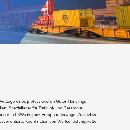
Recycling
SERVICE
Abfallberatung
Aktionen
GmbH
Wartung
&
und
Förderungen
Überprüfung
Abfallvermeidung
Energieberatung
Planauskunft
Altstoffsammelzentren
der
MANAGEMENTSERVICE
Gasanlage
LINZ
Preise
GmbH
&
Tarife
Kindergeburtstag
 Vorzüge eines professionellen Güter-Handlings
en, Speziallager für Tiefkühl- und Gefahrgut,
t unseren LKWs in ganz Europa unterwegs. Zusätzlich
zessorientierte Koordination von Wertschöpfungsketten