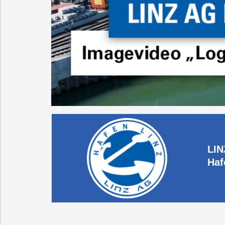
LIN
Haf