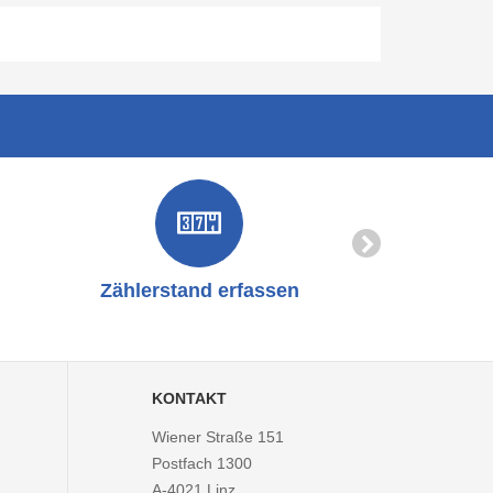
Zählerstand erfassen
Online-
KONTAKT
Wiener Straße 151
Postfach 1300
A-4021
Linz