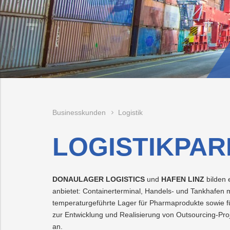
Mobilität
Trauer
Wärme/Kälte
Wasser
PLUS24
Energieeffizienz
Projekte
Abschied
Online-
LINZ
Services
AG-
Kulturzeit
Businesskunden
Logistik
LOGISTIKPAR
DONAULAGER LOGISTICS
und
HAFEN LINZ
bilden 
anbietet: Containerterminal, Handels- und Tankhafen m
temperaturgeführte Lager für Pharmaprodukte sowie fü
zur Entwicklung und Realisierung von Outsourcing-Proj
an.