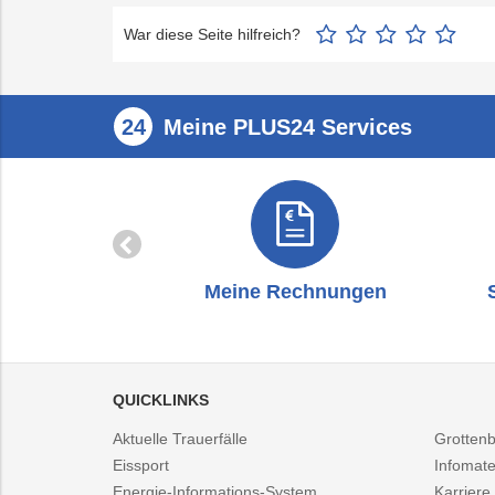
War diese Seite hilfreich?
Meine PLUS24 Services
zug
Meine Rechnungen
QUICKLINKS
Aktuelle Trauerfälle
Grotten
Eissport
Infomate
Energie-Informations-System
Karriere